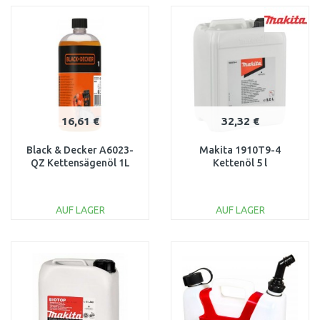
WARENKORB
WARENKORB
Vergleichen
Vergleichen
16,61 €
32,32 €
Black & Decker A6023-
Makita 1910T9-4
QZ Kettensägenöl 1L
Kettenöl 5 l
AUF LAGER
AUF LAGER
IN DEN
IN DEN
WARENKORB
WARENKORB
Vergleichen
Vergleichen