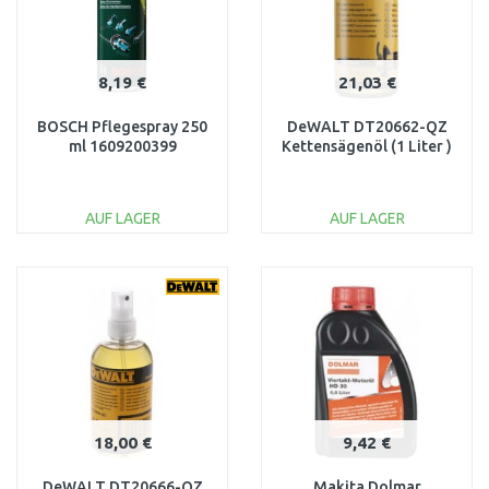
8,19 €
21,03 €
BOSCH Pflegespray 250
DeWALT DT20662-QZ
ml 1609200399
Kettensägenöl (1 Liter )
AUF LAGER
AUF LAGER
IN DEN
IN DEN
WARENKORB
WARENKORB
Vergleichen
Vergleichen
18,00 €
9,42 €
DeWALT DT20666-QZ
Makita Dolmar