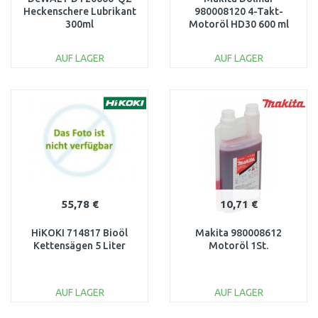
Heckenschere Lubrikant
980008120 4-Takt-
300ml
Motoröl HD30 600 ml
AUF LAGER
AUF LAGER
IN DEN
IN DEN
WARENKORB
WARENKORB
Vergleichen
Vergleichen
55,78 €
10,71 €
HiKOKI 714817 Bioöl
Makita 980008612
Kettensägen 5 Liter
Motoröl 1St.
AUF LAGER
AUF LAGER
IN DEN
IN DEN