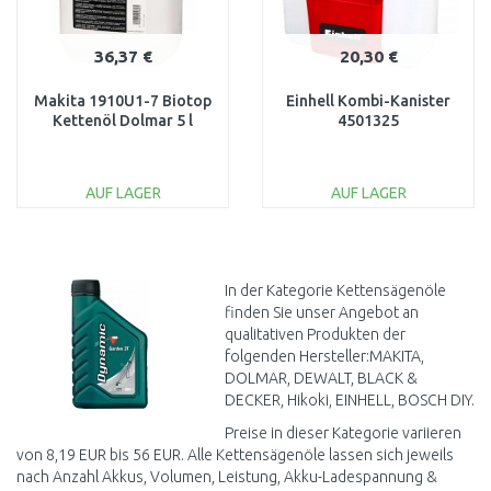
36,37 €
20,30 €
Makita 1910U1-7 Biotop
Einhell Kombi-Kanister
Kettenöl Dolmar 5 l
4501325
AUF LAGER
AUF LAGER
IN DEN
IN DEN
WARENKORB
WARENKORB
Vergleichen
Vergleichen
In der Kategorie Kettensägenöle
finden Sie unser Angebot an
qualitativen Produkten der
folgenden Hersteller:MAKITA,
DOLMAR, DEWALT, BLACK &
DECKER, Hikoki, EINHELL, BOSCH DIY.
Preise in dieser Kategorie variieren
von 8,19 EUR bis 56 EUR. Alle Kettensägenöle lassen sich jeweils
nach Anzahl Akkus, Volumen, Leistung, Akku-Ladespannung &