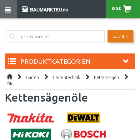
0 St
SUCHEN
PRODUKTKATEGORIEN
Garten
Gartentechnik
Kettensägen
Öle
Kettensägenöle