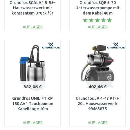
Grundfos SCALA1 5-55–
Grundfos SQE 5-70
Hauswasserwerk mit
Unterwasserpumpe mit
konstantem Druck für
dem Kabel 40 m
Leitung & Brunnen
96524503
99530407
AUF LAGER
AUF LAGER
IN DEN
IN DEN
WARENKORB
WARENKORB
Vergleichen
Vergleichen
382,06 €
402,66 €
Grundfos UNILIFT KP
Grundfos JP 4-47 PT-H
150 AV1 Tauchpumpe
20L Hauswasserwerk
Kabellänge 10m
99463875
011H1900
AUF LAGER
AUF LAGER