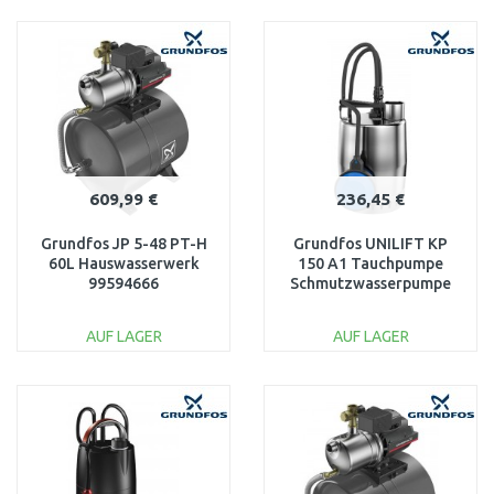
IN DEN
IN DEN
WARENKORB
WARENKORB
Vergleichen
Vergleichen
609,99 €
236,45 €
Grundfos JP 5-48 PT-H
Grundfos UNILIFT KP
60L Hauswasserwerk
150 A1 Tauchpumpe
99594666
Schmutzwasserpumpe
011H1600
AUF LAGER
AUF LAGER
IN DEN
IN DEN
WARENKORB
WARENKORB
Vergleichen
Vergleichen