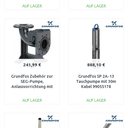
AUF LAGER
AUF LAGER
IN DEN
IN DEN
WARENKORB
WARENKORB
Vergleichen
Vergleichen
241,99 €
888,10 €
Grundfos Zubehör zur
Grundfos SP 2A-13
SEG-Pumpe,
Tauchpumpe mit 30m
Anlassvorrichtung mit
Kabel 99055178
automatischer Kupplung
96076063
AUF LAGER
AUF LAGER
IN DEN
IN DEN
WARENKORB
WARENKORB
Vergleichen
Vergleichen