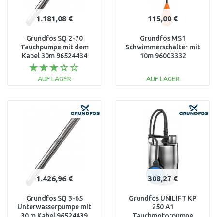
1.181,08 €
115,00 €
Grundfos SQ 2-70
Grundfos MS1
Tauchpumpe mit dem
Schwimmerschalter mit
Kabel 30m 96524434
10m 96003332
AUF LAGER
AUF LAGER
IN DEN
IN DEN
WARENKORB
WARENKORB
Vergleichen
Vergleichen
1.426,96 €
308,27 €
Grundfos SQ 3-65
Grundfos UNILIFT KP
Unterwasserpumpe mit
250 A1
30 m Kabel 96524439
Tauchmotorpumpe