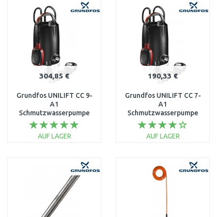
WARENKORB
WARENKORB
Vergleichen
Vergleichen
304,85 €
190,33 €
Grundfos UNILIFT CC 9-
Grundfos UNILIFT CC 7-
A1
A1
Schmutzwasserpumpe
Schmutzwasserpumpe
96280970
96280968
AUF LAGER
AUF LAGER
IN DEN
IN DEN
WARENKORB
WARENKORB
Vergleichen
Vergleichen