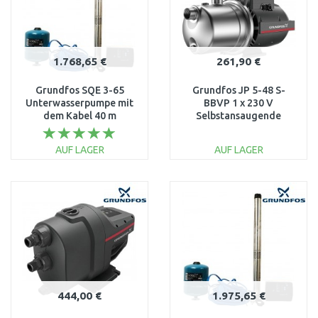
1.768,65 €
261,90 €
Grundfos SQE 3-65
Grundfos JP 5-48 S-
Unterwasserpumpe mit
BBVP 1 x 230 V
dem Kabel 40 m
Selbstansaugende
96524501
Gartenpumpe 99458769
AUF LAGER
AUF LAGER
IN DEN
IN DEN
WARENKORB
WARENKORB
Vergleichen
Vergleichen
444,00 €
1.975,65 €