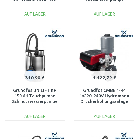
012H1800
AUF LAGER
AUF LAGER
IN DEN
IN DEN
WARENKORB
WARENKORB
Vergleichen
Vergleichen
310,90 €
1.122,72 €
Grundfos UNILIFT KP
Grundfos CMBE 1-44
150 A1 Tauchpumpe
1x220-240V Hydromono
Schmutzwasserpumpe
Druckerhöhungsanlage
mit dem Kabel 10m
98374697
011H1800
AUF LAGER
AUF LAGER
IN DEN
IN DEN
WARENKORB
WARENKORB