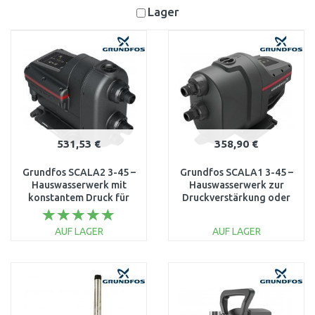
Lager
531,53 €
358,90 €
Grundfos SCALA2 3-45 –
Grundfos SCALA1 3-45 –
Hauswasserwerk mit
Hauswasserwerk zur
konstantem Druck für
Druckverstärkung oder
Leitung & Brunnen
Brunnenentnahme
93013252
99530405
AUF LAGER
AUF LAGER
IN DEN
IN DEN
WARENKORB
WARENKORB
Vergleichen
Vergleichen