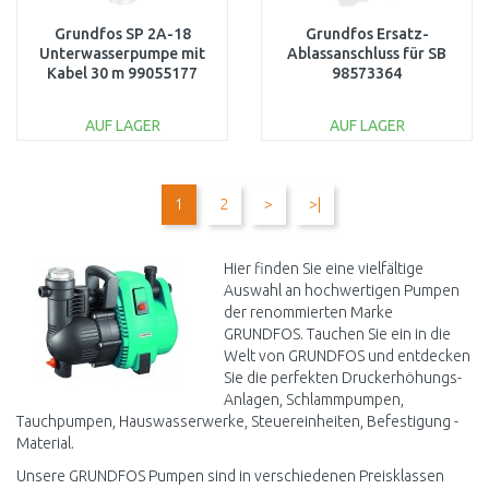
Grundfos SP 2A-18
Grundfos Ersatz-
Unterwasserpumpe mit
Ablassanschluss für SB
Kabel 30 m 99055177
98573364
AUF LAGER
AUF LAGER
IN DEN
IN DEN
WARENKORB
WARENKORB
1
2
>
>|
Vergleichen
Vergleichen
Hier finden Sie eine vielfältige
Auswahl an hochwertigen Pumpen
der renommierten Marke
GRUNDFOS. Tauchen Sie ein in die
Welt von GRUNDFOS und entdecken
Sie die perfekten Druckerhöhungs-
Anlagen, Schlammpumpen,
Tauchpumpen, Hauswasserwerke, Steuereinheiten, Befestigung -
Material.
Unsere GRUNDFOS Pumpen sind in verschiedenen Preisklassen