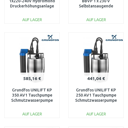
1x220-240V Hydromono
BBVP 1 x 230 V
Druckerhöhungsanlage
Selbstansaugende
98374701
Gartenpumpe 99458767
AUF LAGER
AUF LAGER
IN DEN
IN DEN
WARENKORB
WARENKORB
Vergleichen
Vergleichen
585,16 €
441,04 €
Grundfos UNILIFT KP
Grundfos UNILIFT KP
350 AV1 Tauchpumpe
250 AV1 Tauchpumpe
Schmutzwasserpumpe
Schmutzwasserpumpe
mit dem Kabel 10m
012H1900
013N1900
AUF LAGER
AUF LAGER
IN DEN
IN DEN