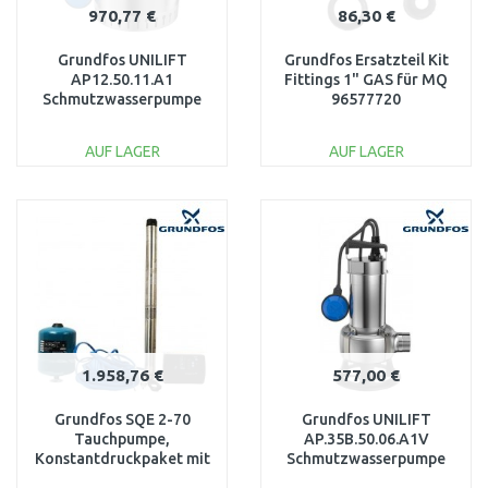
970,77 €
86,30 €
Grundfos UNILIFT
Grundfos Ersatzteil Kit
AP12.50.11.A1
Fittings 1" GAS für MQ
Schmutzwasserpumpe
96577720
10 m Kabel 96010981
AUF LAGER
AUF LAGER
IN DEN
IN DEN
WARENKORB
WARENKORB
Vergleichen
Vergleichen
1.958,76 €
577,00 €
Grundfos SQE 2-70
Grundfos UNILIFT
Tauchpumpe,
AP.35B.50.06.A1V
Konstantdruckpaket mit
Schmutzwasserpumpe
60 m Kabel 96160961
96468356