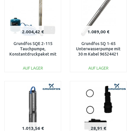
2.004,42 €
1.089,00 €
Grundfos SQE 2-115
Grundfos SQ 1-65
Tauchpumpe,
Unterwasserpumpe mit
Konstantdruckpaket mit
30 m Kabel 96524421
80 m Kabel 96524507
AUF LAGER
AUF LAGER
IN DEN
IN DEN
WARENKORB
WARENKORB
Vergleichen
Vergleichen
1.013,56 €
28,91 €