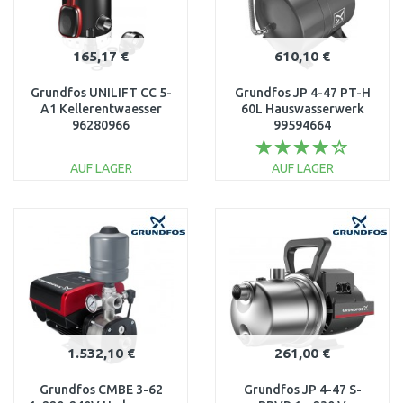
165,17 €
610,10 €
Grundfos UNILIFT CC 5-
Grundfos JP 4-47 PT-H
A1 Kellerentwaesser
60L Hauswasserwerk
96280966
99594664
AUF LAGER
AUF LAGER
IN DEN
IN DEN
WARENKORB
WARENKORB
Vergleichen
Vergleichen
1.532,10 €
261,00 €
Grundfos CMBE 3-62
Grundfos JP 4-47 S-