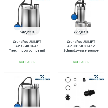
Vergleichen
Vergleichen
542,22 €
777,03 €
Grundfos UNILIFT
Grundfos UNILIFT
AP.12.40.04.A1
AP.50B.50.08.A1V
Tauchmotorpumpe mit
Schmutzwasserpumpe
dem Kabel 10m
96468354
96011018
AUF LAGER
AUF LAGER
IN DEN
IN DEN
WARENKORB
WARENKORB
Vergleichen
Vergleichen