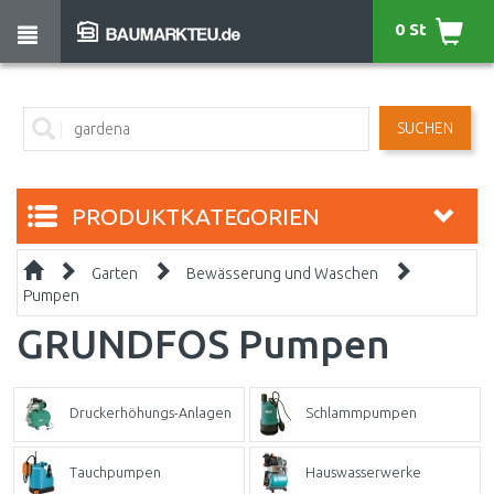
0 St
SUCHEN
PRODUKTKATEGORIEN
Garten
Bewässerung und Waschen
Pumpen
GRUNDFOS Pumpen
Druckerhöhungs-Anlagen
Schlammpumpen
Tauchpumpen
Hauswasserwerke