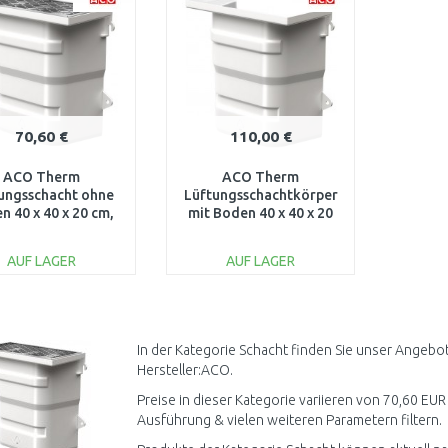
70,60 €
110,00 €
ACO Therm
ACO Therm
ungsschacht ohne
Lüftungsschachtkörper
n 40 x 40 x 20 cm,
mit Boden 40 x 40 x 20
schenrost 30/30
cm 10405
egehbar 35619
AUF LAGER
AUF LAGER
IN DEN
IN DEN
WARENKORB
WARENKORB
Vergleichen
Vergleichen
In der Kategorie Schacht finden Sie unser Angebo
Hersteller:ACO.
Preise in dieser Kategorie variieren von 70,60 EUR 
Ausführung & vielen weiteren Parametern filtern.