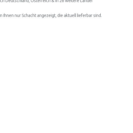
ch Deutschland, Österreich & in 26 weitere Länder
 Ihnen nur Schacht angezeigt, die aktuell lieferbar sind.