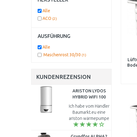
Alle
ACO
(2)
AUSFÜHRUNG
Alle
Maschenrost 30/30
(1)
Lüft
Bode
Ma
KUNDENREZENSION
b
ARISTON LYDOS
HYBRID WIFI 100
Warmwasserspeicher
Ich habe vom Händler
100l 1,2kW 3629065
Baumarkt.eu eine
ariston wärmepumpe
LYDOS HYBRID WIFI
100 vor ca. 3
Grundfos ALPHA2
Wochen erstanden.