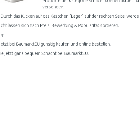
Produkte der Kategorie Schacht können aktuell na
versenden.
 Durch das Klicken auf das Kästchen "Lager" auf der rechten Seite, werden
acht lassen sich nach Preis, Bewertung & Popularität sortieren.
g:
jetzt bei BaumarktEU günstig kaufen und online bestellen.
ie jetzt ganz bequem Schacht bei BaumarktEU.