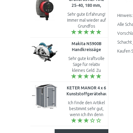
25-40, 180 mm,
Das Gerät ist preislich
Heizungsumwälzpumpe,
unschlagb..
Sehr gute Erfahrung!
Hinweis:
99411165
Immer mal wieder auf
Alle Sch
Grundfos
zurückgreifen ..
Vorschla
Schacht 
Makita N5900B
Handkreissäge
Kaufen S
(2000W/235mm)
Sehr gute kraftvolle
Säge für relativ
kleines Geld. Zu
empfehlen ..
KETER MANOR 4 x 6
Kunststoffgerätehaus,
130 x 192 x 198 cm
Ich finde den Artikel
17197126
bestimmt sehr gut,
wenn ich ihn denn
erhalte und süß
dieser
Wiederholungsschleife