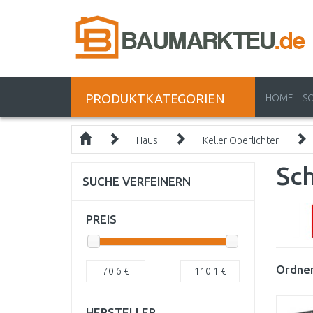
PRODUKTKATEGORIEN
HOME
S
Haus
Keller Oberlichter
Sc
SUCHE VERFEINERN
PREIS
Ordnen
70.6
€
110.1
€
HERSTELLER