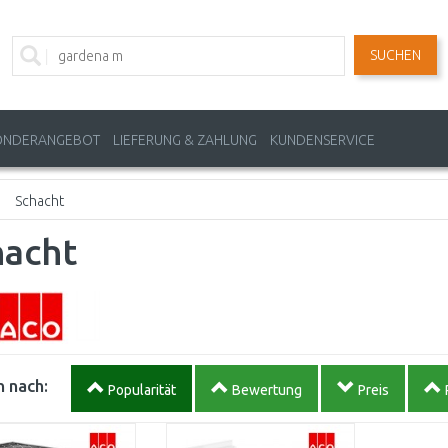
SUCHEN
ONDERANGEBOT
LIEFERUNG & ZAHLUNG
KUNDENSERVICE
Schacht
hacht
 nach:
Popularität
Bewertung
Preis