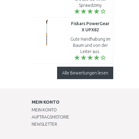
Sprawdzimy
zobaczymy.....
Fiskars PowerGear
X UPX82
Gartenschere (165
Gute Handhabung im
cm / max.
Baum und von der
Astdurchmesser 32
Leiter aus.
mm) 1023625
Überzeugende
Schärfe der Klingen.
Endlich erreiche ich
Alle Bewertungen lesen
die
Stammverlängerung
bei entsprechen..
MEIN KONTO
MEIN KONTO
AUFTRAGSHISTORIE
NEWSLETTER