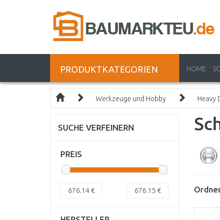
PRODUKTKATEGORIEN
HOME
S
Werkzeuge und Hobby
Heavy 
Sc
SUCHE VERFEINERN
PREIS
Ordnen
676.14
€
676.15
€
HERSTELLER