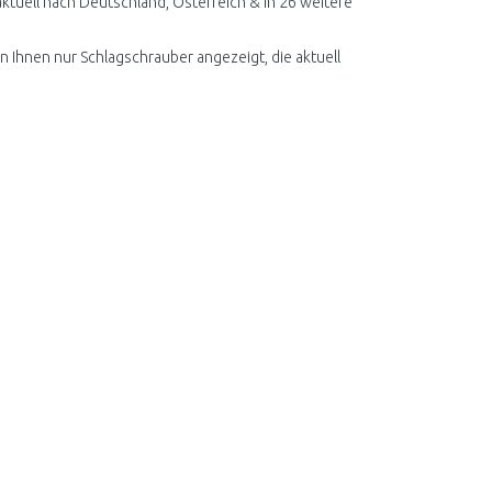
tuell nach Deutschland, Österreich & in 26 weitere
n Ihnen nur Schlagschrauber angezeigt, die aktuell