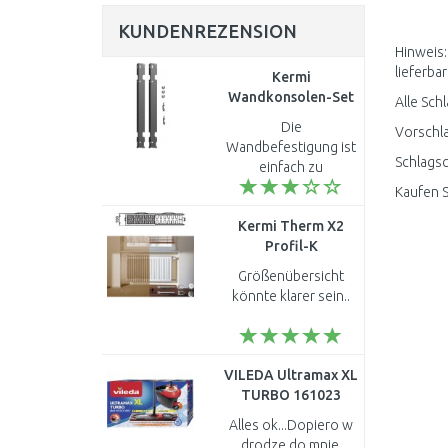
KUNDENREZENSION
Hinweis:
lieferbar
Kermi
Wandkonsolen-Set
Alle Sch
(lang) Bauhöhe 600
Die
Vorschla
mm, verzinkt
Wandbefestigung ist
ZB02590013
Schlagsc
einfach zu
montieren...
Kaufen S
Kermi Therm X2
Profil-K
Austauschheizkörper
Größenübersicht
22 954 / 900
könnte klarer sein..
FK022D909
VILEDA Ultramax XL
TURBO 161023
Alles ok...Dopiero w
drodze do mnie.