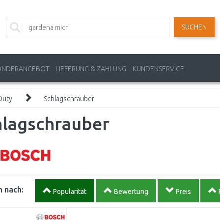
SUCHEN
ONDERANGEBOT
LIEFERUNG & ZAHLUNG
KUNDENSERVICE
Duty
Schlagschrauber
hlagschrauber
 nach:
Popularität
Bewertung
Preis