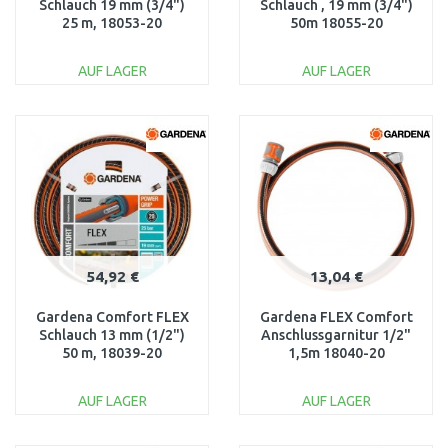
Schlauch 19 mm (3/4")
Schlauch , 19 mm (3/4")
25 m, 18053-20
50m 18055-20
AUF LAGER
AUF LAGER
IN DEN
IN DEN
WARENKORB
WARENKORB
Vergleichen
Vergleichen
54,92 €
13,04 €
Gardena Comfort FLEX
Gardena FLEX Comfort
Schlauch 13 mm (1/2")
Anschlussgarnitur 1/2"
50 m, 18039-20
1,5m 18040-20
AUF LAGER
AUF LAGER
IN DEN
IN DEN