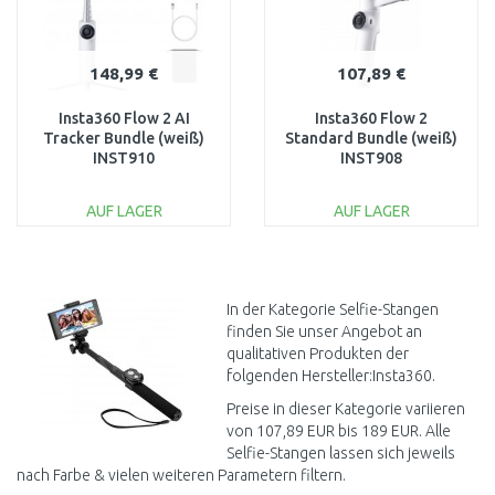
148,99 €
107,89 €
Insta360 Flow 2 AI
Insta360 Flow 2
Tracker Bundle (weiß)
Standard Bundle (weiß)
INST910
INST908
AUF LAGER
AUF LAGER
IN DEN
IN DEN
WARENKORB
WARENKORB
Vergleichen
Vergleichen
In der Kategorie Selfie-Stangen
finden Sie unser Angebot an
qualitativen Produkten der
folgenden Hersteller:Insta360.
Preise in dieser Kategorie variieren
von 107,89 EUR bis 189 EUR. Alle
Selfie-Stangen lassen sich jeweils
nach Farbe & vielen weiteren Parametern filtern.