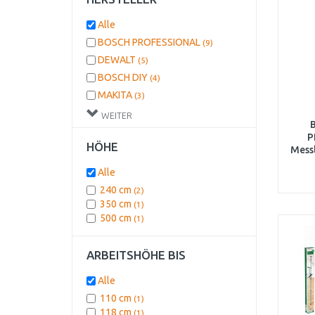
Alle
BOSCH PROFESSIONAL
(9)
DEWALT
(5)
BOSCH DIY
(4)
MAKITA
(3)
EINHELL
(2)
WEITER
STANLEY
(1)
P
HÖHE
Messl
Alle
240 cm
(2)
350 cm
(1)
500 cm
(1)
ARBEITSHÖHE BIS
Alle
110 cm
(1)
118 cm
(1)