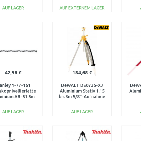
AUF LAGER
AUF EXTERNEM LAGER
IN DEN
IN DEN
WARENKORB
WARENKORB
W
Vergleichen
Vergleichen
42,38 €
184,68 €
anley 1-77-161
DeWALT DE0735-XJ
DeWA
skopnivellierlatte
Aluminium Stativ 1.15
Alumi
minium AR-51 5m
bis 3m 5/8"-Aufnahme
AUF LAGER
AUF LAGER
IN DEN
IN DEN
WARENKORB
WARENKORB
W
Vergleichen
Vergleichen