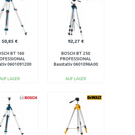
50,85 €
92,27 €
SCH BT 160
BOSCH BT 250
OFESSIONAL
PROFESSIONAL
ativ 0601091200
Baustativ 0601096A00
AUF LAGER
AUF LAGER
IN DEN
IN DEN
ARENKORB
WARENKORB
Vergleichen
Vergleichen