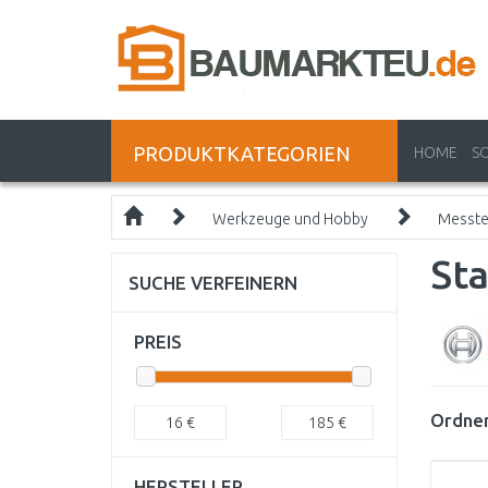
PRODUKTKATEGORIEN
HOME
S
Werkzeuge und Hobby
Messte
Sta
SUCHE VERFEINERN
PREIS
Ordnen
16
€
185
€
HERSTELLER