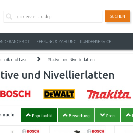
SUCHEN
ONDERANGEBOT
LIEFERUNG & ZAHLUNG
KUNDENSERVICE
chnik und Laser
Stative und Nivellierlatten
tive und Nivellierlatten
 nach:
Popularität
Bewertung
Preis