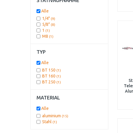
STATIVAUFNAHME
Alle
1/4"
(9)
5/8"
(8)
1
(1)
M8
(1)
TYP
Alle
BT 150
(1)
BT 160
(1)
St
BT 250
(1)
Tele
Alu
MATERIAL
Alle
aluminium
(15)
Stahl
(1)