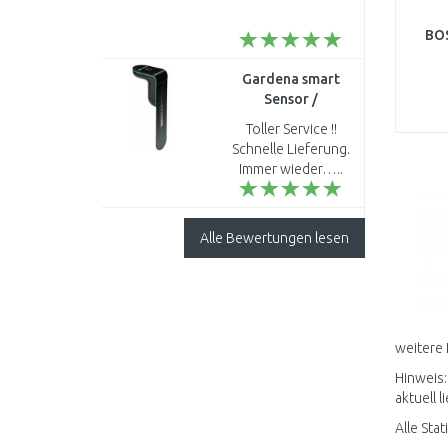
BOS
Gardena smart
Sensor /
Bodenfeuchtesensor,
Toller Service !!
19040-20
Schnelle Lieferung.
Immer wieder…..
Alle Bewertungen lesen
weitere 
Hinweis:
aktuell l
Alle Sta