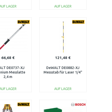
AUF LAGER
AUF LAGER
IN DEN
IN DEN
ARENKORB
WARENKORB
Vergleichen
Vergleichen
66,68 €
121,48 €
LT DE0737-XJ
DeWALT DE0882-XJ
nium Messlatte
Messstab für Laser 1/4"
2,4 m
AUF LAGER
AUF LAGER
IN DEN
IN DEN
ARENKORB
WARENKORB
Vergleichen
Vergleichen