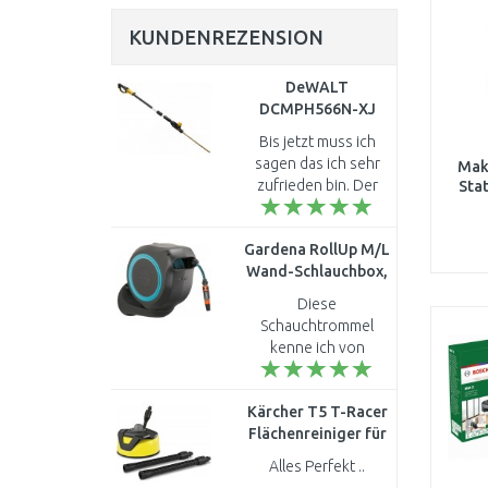
KUNDENREZENSION
DeWALT
DCMPH566N-XJ
Akku-
Bis jetzt muss ich
Stabheckenschere
sagen das ich sehr
Mak
(55cm/18V/Ohne
zufrieden bin. Der
Sta
Akku)
Kopf scheint wohl
etwas wackelig ist
Gardena RollUp M/L
aber fest verankert.
Wand-Schlauchbox,
Die Schnittleistung
20m, türkis, 18610-
ist a..
Diese
20
Schauchtrommel
kenne ich von
einigen Bekannten.
Hat mich absolut
Kärcher T5 T-Racer
begeistert. ..
Flächenreiniger für
K2-K7 2.644-084.0
Alles Perfekt ..