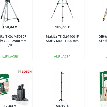
150,44 €
109,63 €
ita TK0LM5030F
Makita TK0LM4001F
DEWA
tiv 780 - 2900 mm
Stativ 680 - 1800 mm
Stati
5/8"
AUF LAGER
AUF LAGER
IN DEN
IN DEN
WARENKORB
WARENKORB
W
Vergleichen
Vergleichen
17,04 €
53,19 €