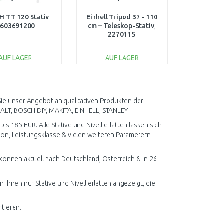
 TT 120 Stativ
Einhell Tripod 37 - 110
603691200
cm – Teleskop-Stativ,
2270115
AUF LAGER
AUF LAGER
IN DEN
IN DEN
ARENKORB
WARENKORB
Vergleichen
Vergleichen
n Sie unser Angebot an qualitativen Produkten der
LT, BOSCH DIY, MAKITA, EINHELL, STANLEY.
is 185 EUR. Alle Stative und Nivellierlatten lassen sich
von, Leistungsklasse & vielen weiteren Parametern
 können aktuell nach Deutschland, Österreich & in 26
 Ihnen nur Stative und Nivellierlatten angezeigt, die
rtieren.