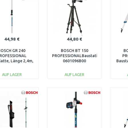
44,98 €
44,80 €
BOSCH GR 240
BOSCH BT 150
BO
ROFESSIONAL
PROFESSIONALBaustativ,
PR
atte, Länge 2,4m,
0601096B00
Baust
0601094100
AUF LAGER
AUF LAGER
IN DEN
IN DEN
WARENKORB
WARENKORB
W
Vergleichen
Vergleichen