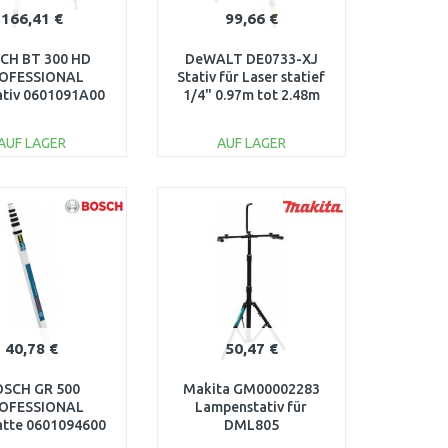
166,41 €
99,66 €
CH BT 300 HD
DeWALT DE0733-XJ
OFESSIONAL
Stativ für Laser statief
ativ 0601091A00
1/4" 0.97m tot 2.48m
AUF LAGER
AUF LAGER
IN DEN
IN DEN
ARENKORB
WARENKORB
Vergleichen
Vergleichen
40,78 €
50,47 €
SCH GR 500
Makita GM00002283
OFESSIONAL
Lampenstativ für
atte 0601094600
DML805