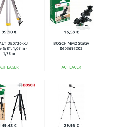
99,10 €
16,53 €
LT DE0736-XJ
BOSCH MM2 Stativ
v 5/8", 1,07 m -
0603692203
1,73 m
AUF LAGER
AUF LAGER
IN DEN
IN DEN
ARENKORB
WARENKORB
Vergleichen
Vergleichen
49,48 €
29,93 €