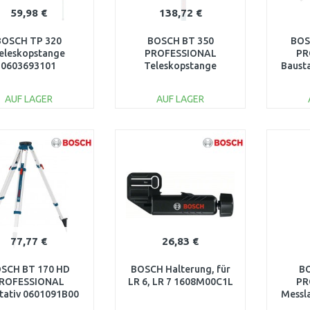
59,98 €
138,72 €
BOSCH TP 320
BOSCH BT 350
BOS
eleskopstange
PROFESSIONAL
PR
0603693101
Teleskopstange
Baust
0601015B00
AUF LAGER
AUF LAGER
IN DEN
IN DEN
WARENKORB
WARENKORB
W
Vergleichen
Vergleichen
77,77 €
26,83 €
SCH BT 170 HD
BOSCH Halterung, für
BO
ROFESSIONAL
LR 6, LR 7 1608M00C1L
PR
tativ 0601091B00
Messl