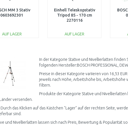
CH MM 3 Stativ
Einhell Teleskopstativ
BOSCH
0603692301
Tripod 85 - 170 cm
0
2270116
AUF LAGER
AUF LAGER
IN DEN
IN DEN
WARENKORB
WARENKORB
W
Vergleichen
Vergleichen
In der Kategorie Stative und Nivellierlatten finde
folgenden Hersteller:BOSCH PROFESSIONAL, DEWA
Preise in dieser Kategorie variieren von 16,53 EUR b
jeweils nach Höhe, Arbeitshöhe bis, Arbeitshöhe 
filtern.
Produkte der Kategorie Stative und Nivellierlatten
Länder versenden.
 Durch das Klicken auf das Kästchen "Lager" auf der rechten Seite, werden
ieferbar sind.
tive und Nivellierlatten lassen sich nach Preis, Bewertung & Popularität so