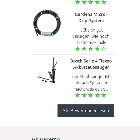
Gardena Micro-
Drip-System
Verlegerohr 13 mm
läßt sich gut
(1/2") 15
verlegen, wie hoch
MeterRolle, 1346-
ist der maximale
20
Betriebsdruck/
Platzdruck ?..
Bosch Serie 4 Flexxo
Akkustaubsauger
(21.6V/Schwarz)
der Staubsauger ist
BBH32101
einfach Spitze, er
macht was es soll.
Den Sauger habe ich
bei uns am
Müllcontainer
Alle Bewertungen lesen
gefunden, leider
ohne Ladegerät. Ich..