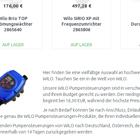
176,00 €
497,28 €
Wilo Brio TOP
Wilo SIRIO XP mit
römungswächter
Frequenzumrichter
Durc
2865640
2865806
AUF LAGER
AUF LAGER
IN DEN
IN DEN
WARENKORB
WARENKORB
W
Vergleichen
Vergleichen
Hier finden Sie eine vielfältige Auswahl an hoc
WILO. Tauchen Sie ein in die Welt von WILO.
Unsere WILO Pumpensteuerungen sind in verschied
und Ihrem Budget gerecht zu werden. Der niedrigst
beginnt bei 16,30 EUR, während der höchste Preis 
Je nach Bedarf können Sie nach Anschluss, Einlauf
ie genau die WILO Pumpensteuerungen-Produkte, die Ihren individuellen
enden Pumpensteuerungen von WILO nach Deutschland, Österreich, der 
innerhalb von 14 Tagen zurückgegeben werden.