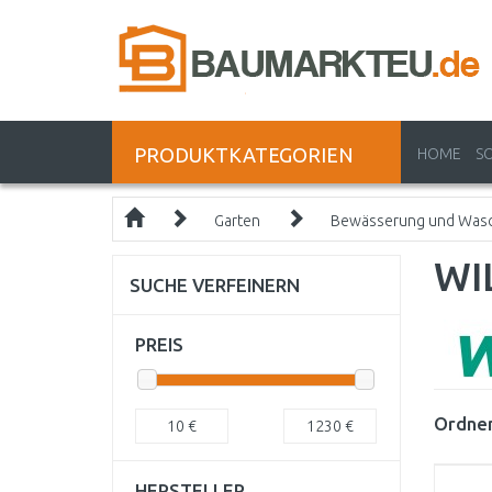
PRODUKTKATEGORIEN
HOME
S
Garten
Bewässerung und Was
WI
SUCHE VERFEINERN
PREIS
Ordnen
10
€
1230
€
HERSTELLER