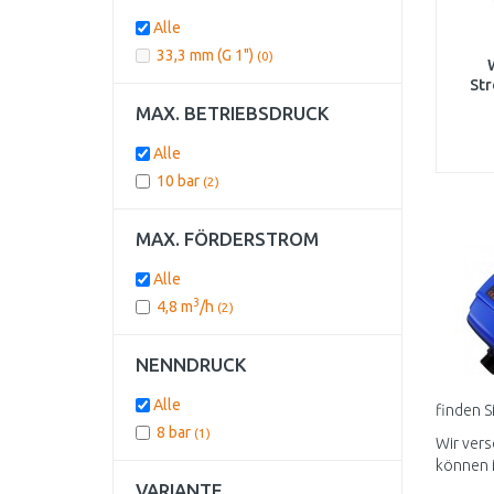
Alle
33,3 mm (G 1")
(0)
St
MAX. BETRIEBSDRUCK
Alle
10 bar
(2)
MAX. FÖRDERSTROM
Alle
3
4,8 m
/h
(2)
NENNDRUCK
Alle
finden S
8 bar
(1)
Wir vers
können 
VARIANTE