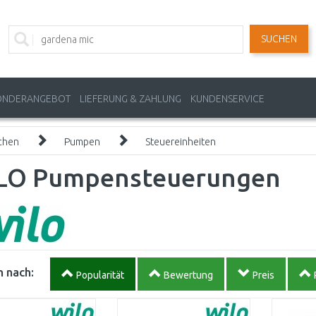
SUCHEN
ONDERANGEBOT
LIEFERUNG & ZAHLUNG
KUNDENSERVICE
chen
Pumpen
Steuereinheiten
LO Pumpensteuerungen
 nach:
Popularität
Bewertung
Preis