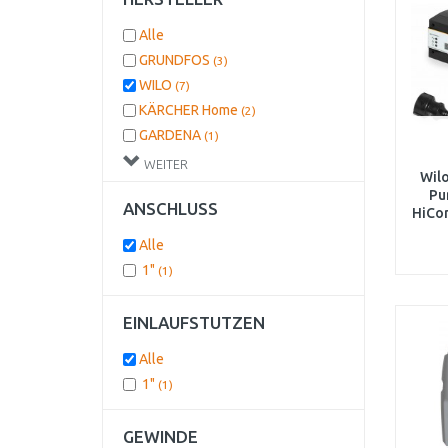
Alle
GRUNDFOS
(3)
WILO
(7)
KÄRCHER Home
(2)
GARDENA
(1)
GÜDE
(1)
WEITER
Wil
Pu
ANSCHLUSS
HiCon
Alle
1"
(1)
EINLAUFSTUTZEN
Alle
1"
(1)
GEWINDE