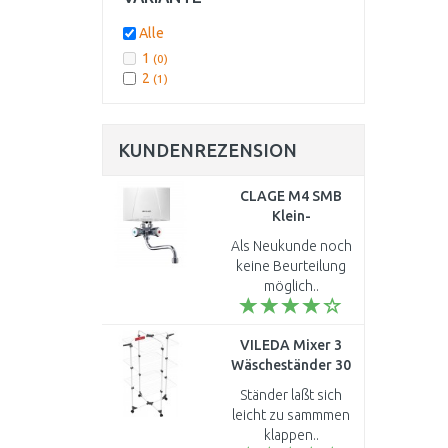
Alle
1
(0)
2
(1)
KUNDENREZENSION
CLAGE M4 SMB
Klein-
Durchlauferhitzer
Als Neukunde noch
Übertischanlage 4,4
keine Beurteilung
kW 230 V 1500-
möglich..
17104
VILEDA Mixer 3
Wäscheständer 30
m 157243
Ständer laßt sich
leicht zu sammmen
klappen..