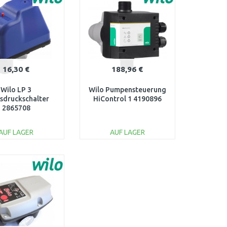
16,30 €
188,96 €
Wilo LP 3
Wilo Pumpensteuerung
rsdruckschalter
HiControl 1 4190896
2865708
AUF LAGER
AUF LAGER
IN DEN
IN DEN
ARENKORB
WARENKORB
Vergleichen
Vergleichen