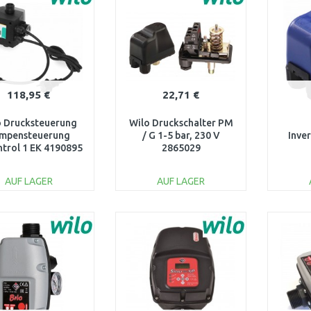
118,95 €
22,71 €
o Drucksteuerung
Wilo Druckschalter PM
mpensteuerung
/ G 1-5 bar, 230 V
Inve
trol 1 EK 4190895
2865029
AUF LAGER
AUF LAGER
IN DEN
IN DEN
WARENKORB
WARENKORB
W
Vergleichen
Vergleichen