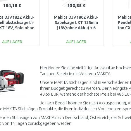
184,18 €
130,85 €
ta DJV182Z Akku-
Makita DJV180Z Akku-
Makit
lhubstichsäge Li-
Säbelsäge LXT 135mm
Pendel
XT 18V, Solo ohne
(18V/ohne Akku) + 6
ion CX
Akku
Sägeblätter
AUF LAGER
AUF LAGER
IN DEN
IN DEN
WARENKORB
WARENKORB
W
Vergleichen
Vergleichen
Hier finden Sie eine vielfältige Auswahl an hoch
Tauchen Sie ein in die Welt von MAKITA.
Unsere MAKITA Stichsägen sind in verschiedenen P
Ihrem Budget gerecht zu werden. Der niedrigste Pr
40,59 EUR, während der höchste Preis bei 486 EUR 
Je nach Bedarf können Sie nach Akkuspannung, Akku
e MAKITA Stichsägen-Produkte, die Ihren individuellen Vorlieben entspr
enden Stichsägen von MAKITA nach Deutschland, Österreich, der Schwei
lb von 14 Tagen zurückgegeben werden.