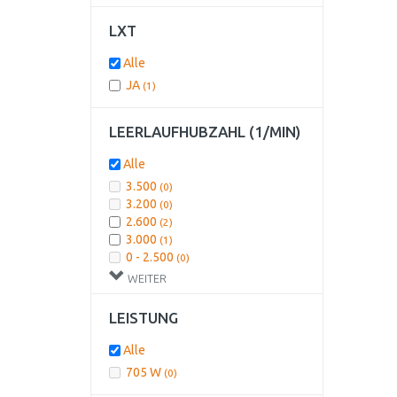
LXT
Alle
JA
(1)
LEERLAUFHUBZAHL (1/MIN)
Alle
3.500
(0)
3.200
(0)
2.600
(2)
3.000
(1)
0 - 2.500
(0)
2.700
(0)
WEITER
500 - 3.100
(0)
800 - 3.000
(1)
LEISTUNG
800 - 3.500
(2)
500 - 3.500
(0)
Alle
1.000 - 3.000
(1)
705 W
(0)
1.500
(0)