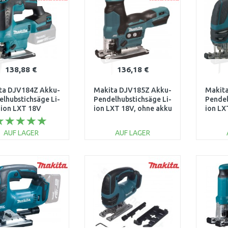
138,88 €
136,18 €
ta DJV184Z Akku-
Makita DJV185Z Akku-
Makit
lhubstichsäge Li-
Pendelhubstichsäge Li-
Pendel
ion LXT 18V
ion LXT 18V, ohne akku
ion LX
AUF LAGER
AUF LAGER
IN DEN
IN DEN
WARENKORB
WARENKORB
W
Vergleichen
Vergleichen