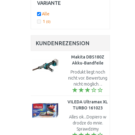
20 mm
600 - 3000
(0)
VARIANTE
(0)
800 - 2.700
(0)
Alle
800 - 2.800
(0)
800 - 3.800
(0)
1
(0)
850 - 2.500
(0)
KUNDENREZENSION
Makita DBS180Z
Akku-Bandfeile
533x9mm, Li-ion
Produkt liegt noch
LXT 18V, Solo ohne
nicht vor. Bewertung
Akku
nicht möglich. ..
VILEDA Ultramax XL
TURBO 161023
Alles ok...Dopiero w
drodze do mnie.
Sprawdzimy