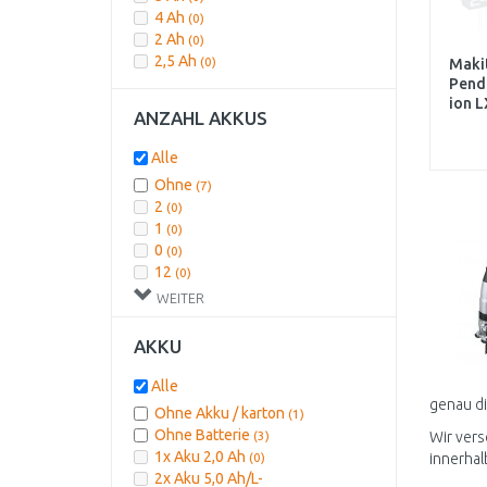
4 Ah
(0)
2 Ah
(0)
2,5 Ah
(0)
Maki
Pende
ion L
ANZAHL AKKUS
Alle
Ohne
(7)
2
(0)
1
(0)
0
(0)
12
(0)
15
(0)
WEITER
28
(0)
3
(0)
AKKU
4
(0)
5
(0)
Alle
6
(0)
genau di
Ohne Akku / karton
(1)
7
(0)
Ohne Batterie
(3)
Wir vers
Integrierte
(0)
1x Aku 2,0 Ah
(0)
innerha
2x Aku 5,0 Ah/L-