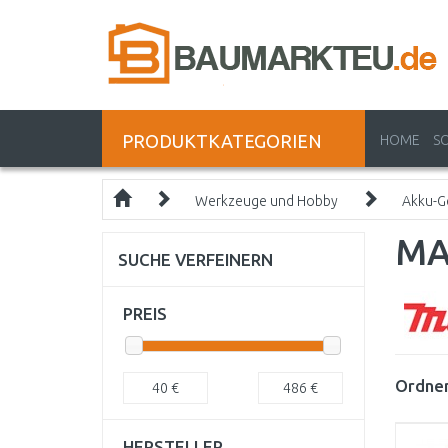
PRODUKTKATEGORIEN
HOME
S
Werkzeuge und Hobby
Akku-G
MA
SUCHE VERFEINERN
PREIS
Ordnen
40
€
486
€
HERSTELLER