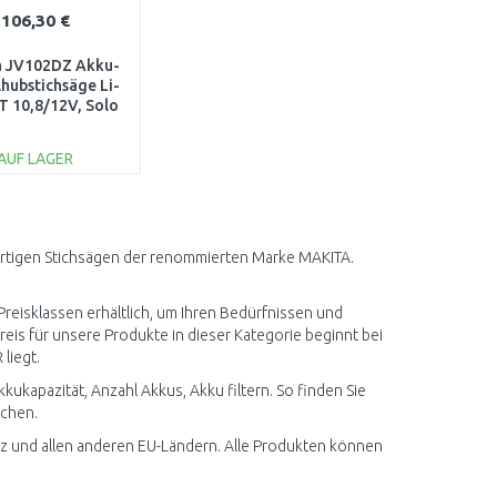
106,30 €
a JV102DZ Akku-
hubstichsäge Li-
T 10,8/12V, Solo
ohne Akku
AUF LAGER
IN DEN
ARENKORB
Vergleichen
wertigen Stichsägen der renommierten Marke MAKITA.
reisklassen erhältlich, um Ihren Bedürfnissen und
eis für unsere Produkte in dieser Kategorie beginnt bei
liegt.
kapazität, Anzahl Akkus, Akku filtern. So finden Sie
echen.
z und allen anderen EU-Ländern. Alle Produkten können