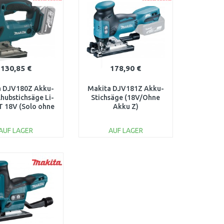
130,85 €
178,90 €
a DJV180Z Akku-
Makita DJV181Z Akku-
hubstichsäge Li-
Stichsäge (18V/Ohne
T 18V (Solo ohne
Akku Z)
Akku)
AUF LAGER
AUF LAGER
IN DEN
IN DEN
ARENKORB
WARENKORB
Vergleichen
Vergleichen