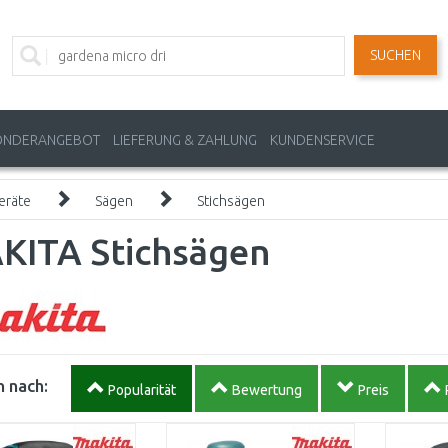
SUCHEN
ONDERANGEBOT
LIEFERUNG & ZAHLUNG
KUNDENSERVICE
eräte
Sägen
Stichsägen
KITA Stichsägen
 nach:
Popularität
Bewertung
Preis