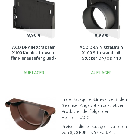
8,90 €
8,98 €
ACO DRAIN XtraDrain
ACO DRAIN XtraDrain
X100 Kombistirnwand
X100 Stirnwand mit
für Rinnenanfang und -
Stutzen DN/OD 110
ende (Flachrinne) 11085
11087
AUF LAGER
AUF LAGER
IN DEN
IN DEN
WARENKORB
WARENKORB
Vergleichen
Vergleichen
In der Kategorie Stirnwände finden
Sie unser Angebot an qualitativen
Produkten der folgenden
Hersteller:ACO.
Preise in dieser Kategorie variieren
von 8,90 EUR bis 57 EUR. Alle