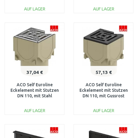
schwarz 19280
AUF LAGER
AUF LAGER
IN DEN
IN DEN
WARENKORB
WARENKORB
Vergleichen
Vergleichen
37,04 €
57,13 €
ACO Self Euroline
ACO Self Euroline
Eckelement mit Stutzen
Eckelement mit Stutzen
DN 110, mit Stahl
DN 110, mit Gussrost
verzinktem Rost
3003854
3003855
AUF LAGER
AUF LAGER
IN DEN
IN DEN
WARENKORB
WARENKORB
Vergleichen
Vergleichen