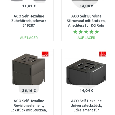
11,01 €
14,04 €
ACO Self Hexaline
ACO Self Euroline
Zubehörset, schwarz
Stirnwand mit Stutzen,
319287
Anschluss für KG Rohr
DN/OD 110 319289
AUF LAGER
AUF LAGER
IN DEN
IN DEN
WARENKORB
WARENKORB
Vergleichen
Vergleichen
26,16 €
14,04 €
ACO Self Hexaline
ACO Self Hexaline
Revisionselement,
Universaleckstück,
Eckstück mit Stutzen,
Eckelement für
schwarz 319560
Entwässungsrinne,