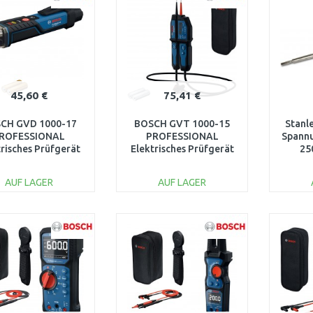
45,60 €
75,41 €
CH GVD 1000-17
BOSCH GVT 1000-15
Stanl
ROFESSIONAL
PROFESSIONAL
Spannu
trisches Prüfgerät
Elektrisches Prüfgerät
25
0601077000
0601077800
AUF LAGER
AUF LAGER
IN DEN
IN DEN
WARENKORB
WARENKORB
W
Vergleichen
Vergleichen