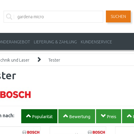
SUCHEN
ONDERANGEBOT
LIEFERUNG & ZAHLUNG
KUNDENSERVICE
chnik und Laser
Tester
ter
 nach:
Popularität
Bewertung
Preis