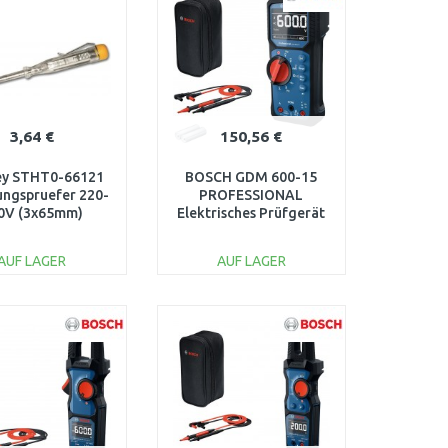
3,64 €
150,56 €
ey STHT0-66121
BOSCH GDM 600-15
ngspruefer 220-
PROFESSIONAL
0V (3x65mm)
Elektrisches Prüfgerät
0601077300
AUF LAGER
AUF LAGER
IN DEN
IN DEN
ARENKORB
WARENKORB
Vergleichen
Vergleichen