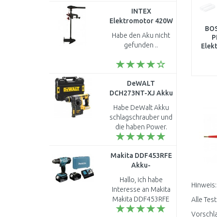
Länge, Tiefe und
INTEX
Nabenabstand 1:1,
Elektromotor 420W
perfekt!!!..
BOS
68631
Habe den Aku nicht
P
gefunden ..
Elek
+ M
DeWALT
DCH273NT-XJ Akku
Kombihammer SDS-
Habe DeWalt Akku
Plus 2,1J XR
schlagschrauber und
(18V/ohne akku)
die haben Power.
Tstak
Deswegen habe ich
mich für den
Makita DDF453RFE
Akkukombihammer
Akku-
entschieden. MfG ..
Bohrschrauber
Hallo, ich habe
(2x3,0Ah/18V)
Hinweis:
Interesse an Makita
Koffer
Makita DDF453RFE
Alle Tes
Akku-Bohrschrauber
Vorschla