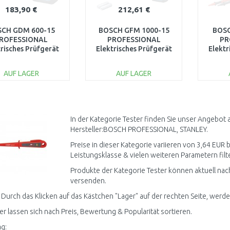
183,90 €
212,61 €
CH GDM 600-15
BOSCH GFM 1000-15
BOSC
ROFESSIONAL
PROFESSIONAL
PR
trisches Prüfgerät
Elektrisches Prüfgerät
Elektr
H 1 0601077301
+ MH1 0601077401
0
AUF LAGER
AUF LAGER
IN DEN
IN DEN
WARENKORB
WARENKORB
W
Vergleichen
Vergleichen
In der Kategorie Tester finden Sie unser Angebot 
Hersteller:BOSCH PROFESSIONAL, STANLEY.
Preise in dieser Kategorie variieren von 3,64 EUR b
Leistungsklasse & vielen weiteren Parametern filt
Produkte der Kategorie Tester können aktuell nac
versenden.
 Durch das Klicken auf das Kästchen "Lager" auf der rechten Seite, werden 
ter lassen sich nach Preis, Bewertung & Popularität sortieren.
g: