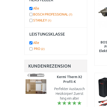
Alle
BOSCH PROFESSIONAL
(7)
STANLEY
(1)
LEISTUNGSKLASSE
BOS
Alle
P
PRO
(2)
Elek
KUNDENREZENSION
Kermi Therm X2
Profil-K
Austauschheizkörper
Perfekter Austausch
22 554 / 1800
Heizkörper! Zuerst
FK022D518
hing ein alter
Rippenheizkörper,