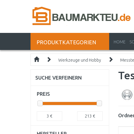
PRODUKTKATEGORIEN
HOME
S
Werkzeuge und Hobby
Messte
Tes
SUCHE VERFEINERN
PREIS
Ordnen
3
€
213
€
HERSTELLER