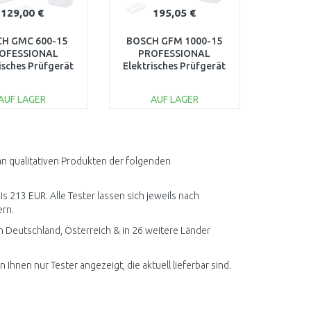
129,00 €
195,05 €
H GMC 600-15
BOSCH GFM 1000-15
OFESSIONAL
PROFESSIONAL
isches Prüfgerät
Elektrisches Prüfgerät
601077600
0601077400
AUF LAGER
AUF LAGER
IN DEN
IN DEN
ARENKORB
WARENKORB
Vergleichen
Vergleichen
an qualitativen Produkten der folgenden
is 213 EUR. Alle Tester lassen sich jeweils nach
ern.
h Deutschland, Österreich & in 26 weitere Länder
Ihnen nur Tester angezeigt, die aktuell lieferbar sind.