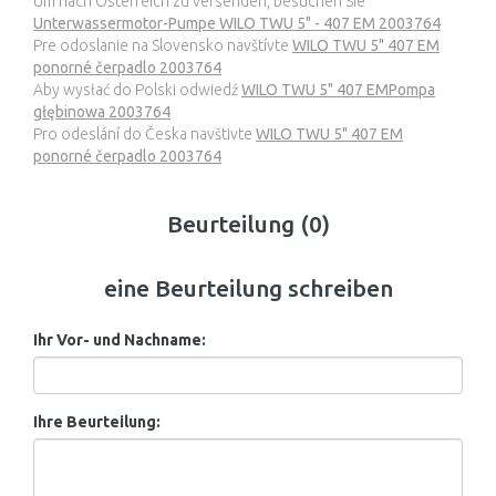
Um nach Österreich zu versenden, besuchen Sie
Unterwassermotor-Pumpe WILO TWU 5" - 407 EM 2003764
Pre odoslanie na Slovensko navštívte
WILO TWU 5" 407 EM
ponorné čerpadlo 2003764
Aby wysłać do Polski odwiedź
WILO TWU 5" 407 EMPompa
głębinowa 2003764
Pro odeslání do Česka navštivte
WILO TWU 5" 407 EM
ponorné čerpadlo 2003764
Beurteilung (0)
eine Beurteilung schreiben
Ihr Vor- und Nachname:
Ihre Beurteilung: