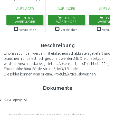
Tauchpumpe,Tauch/Druckpumpe
Innengewinde 
(750W/20000l/h)
AUF LAGER
AUF LAGER
AUF LAGE
9044-20
IN DEN
IN DEN
IN DE
WARENKORB
WARENKORB
WARENKO
Vergleichen
Vergleichen
Vergleic
Beschreibung
Einphasepumpen werden mit einfachem Schaltkasten geliefert und
brauchen nicht elektrisch gesichert werden.Mit Dreiphasetypen
wird nur Anschlusskabel geliefert. Absenkseil,max.Tauchtiefe 20m,
Förderhöhe 80m, Förderstrom 6,4m3/1Stunde
Die Bilder können vom original Produkt/Artikel abweichen.
Dokumente
Katalogový list