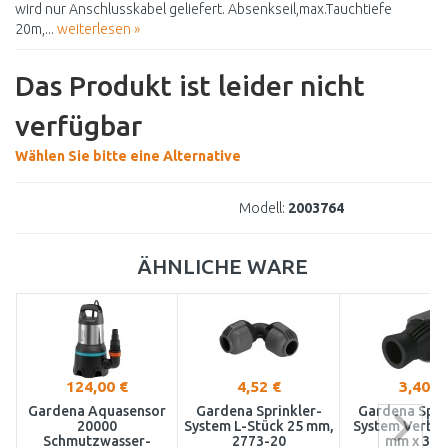
wird nur Anschlusskabel geliefert. Absenkseil,max.Tauchtiefe
20m,...
weiterlesen »
Das Produkt ist leider nicht
verfügbar
Wählen Sie bitte eine Alternative
Modell:
2003764
ÄHNLICHE WARE
124,00 €
4,52 €
3,40 €
Gardena Aquasensor
Gardena Sprinkler-
Gardena Spri
20000
System L-Stück 25 mm,
System Verbin
Schmutzwasser-
2773-20
mm x 3/4