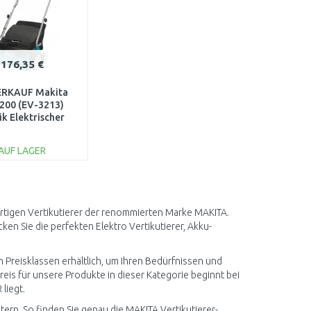
176,35 €
RKAUF Makita
200 (EV-3213)
ik Elektrischer
ertikutierer
1300W/32cm)
AUF LAGER
IN DEN
ARENKORB
Vergleichen
ertigen Vertikutierer der renommierten Marke MAKITA.
en Sie die perfekten Elektro Vertikutierer, Akku-
 Preisklassen erhältlich, um Ihren Bedürfnissen und
eis für unsere Produkte in dieser Kategorie beginnt bei
liegt.
tern. So finden Sie genau die MAKITA Vertikutierer-