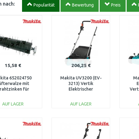
 nach:
Popularität
Bewertung
Preis
15,58 €
206,25 €
kita 652024750
Makita UV3200 (EV-
Ma
üfterwalze mit
3213) Vertik
E
rahtzinken für
Elektrischer
Vert
ikutierer UV3600
Vertikutierer
(
(1300W/32cm)
AUF LAGER
AUF LAGER
IN DEN
IN DEN
WARENKORB
WARENKORB
W
Vergleichen
Vergleichen