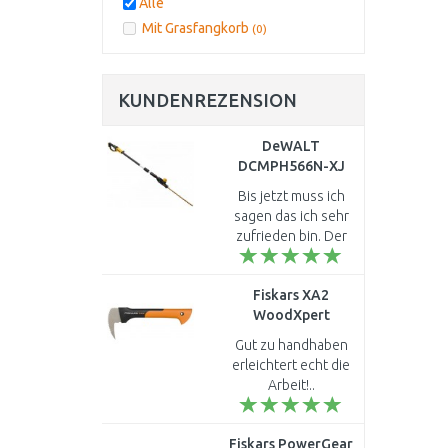
Alle
Mit Grasfangkorb
(0)
KUNDENREZENSION
DeWALT
DCMPH566N-XJ
Akku-
Bis jetzt muss ich
Stabheckenschere
sagen das ich sehr
(55cm/18V/Ohne
zufrieden bin. Der
Akku)
Kopf scheint wohl
etwas wackelig ist
Fiskars XA2
aber fest verankert.
WoodXpert
Die Schnittleistung
Handsappie, 36,7cm
ist a..
Gut zu handhaben
(126006) 1003622
erleichtert echt die
Arbeit!..
Fiskars PowerGear