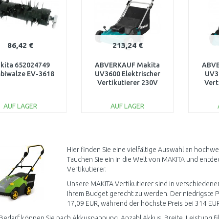
86,42 €
213,24 €
kita 652024749
ABVERKAUF Makita
ABVE
biwalze EV-3618
UV3600 Elektrischer
UV3
Vertikutierer 230V
Vert
(1800W/36cm) NACH
V
SERVICE
(
AUF LAGER
AUF LAGER
IN DEN
IN DEN
WARENKORB
WARENKORB
W
Vergleichen
Vergleichen
Hier finden Sie eine vielfältige Auswahl an hochw
Tauchen Sie ein in die Welt von MAKITA und entdeck
Vertikutierer.
Unsere MAKITA Vertikutierer sind in verschiedenen
Ihrem Budget gerecht zu werden. Der niedrigste Pr
17,09 EUR, während der höchste Preis bei 314 EUR 
Bedarf können Sie nach Akkuspannung, Anzahl Akkus, Breite, Leistung fil