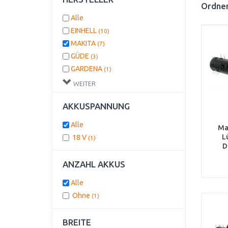
Ordnen
Alle
EINHELL
(10)
MAKITA
(7)
GÜDE
(3)
GARDENA
(1)
AL-KO
(1)
WEITER
BLACK & DECKER
(1)
AKKUSPANNUNG
Alle
Ma
L
18 V
(1)
D
Vert
ANZAHL AKKUS
Alle
Ohne
(1)
BREITE