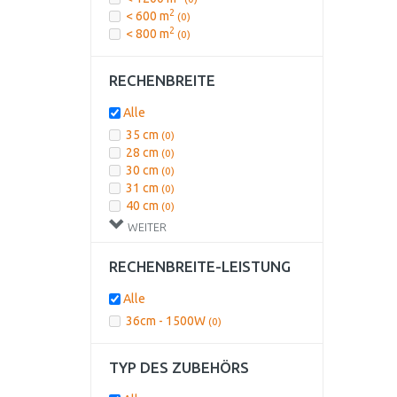
2
< 600 m
(0)
2
< 800 m
(0)
RECHENBREITE
Alle
35 cm
(0)
28 cm
(0)
30 cm
(0)
31 cm
(0)
40 cm
(0)
32 cm
(1)
WEITER
36 cm
(0)
RECHENBREITE-LEISTUNG
Alle
36cm - 1500W
(0)
TYP DES ZUBEHÖRS