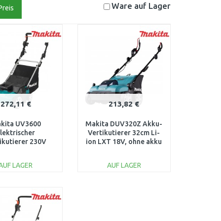
Ware auf
Lager
Preis
272,11 €
213,82 €
kita UV3600
Makita DUV320Z Akku-
lektrischer
Vertikutierer 32cm Li-
ikutierer 230V
ion LXT 18V, ohne akku
1800W/36cm)
AUF LAGER
AUF LAGER
IN DEN
IN DEN
ARENKORB
WARENKORB
Vergleichen
Vergleichen