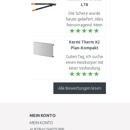
L78
Getriebeastschere,
Die Schere wurde
69cm (112590)
heute geliefert. Alles
1000584
hervorragend. Mein
Mann hat sie sofort
ausprobiert:
Kermi Therm X2
hervorragende
Plan-Kompakt
Handhabung. Dicke
Flachheizkörper 22
Äste hat sie ohn..
Guten Tag, ich suche
400 / 1600
einen Heizkörper mit
PK0220416
einer Verbindung
von unten von links
nach rechts von
unten von 1600/400
Alle Bewertungen lesen
mm. Wenn ich bei
Ihnen bes..
MEIN KONTO
MEIN KONTO
AUFTRAGSHISTORIE