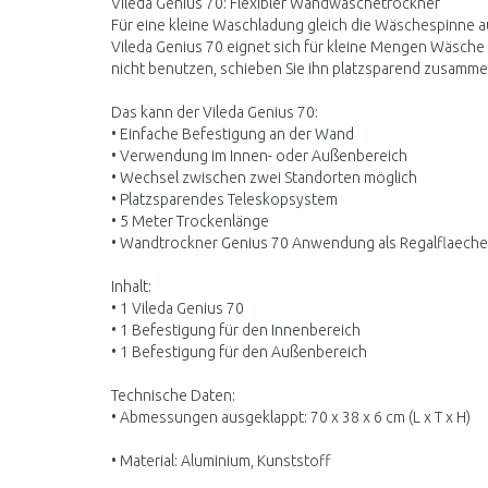
Vileda Genius 70: Flexibler Wandwäschetrockner
Für eine kleine Waschladung gleich die Wäschespinne
Vileda Genius 70 eignet sich für kleine Mengen Wäsche 
nicht benutzen, schieben Sie ihn platzsparend zusamme
Das kann der Vileda Genius 70:
• Einfache Befestigung an der Wand
• Verwendung im Innen- oder Außenbereich
• Wechsel zwischen zwei Standorten möglich
• Platzsparendes Teleskopsystem
• 5 Meter Trockenlänge
• Wandtrockner Genius 70 Anwendung als Regalflaeche
Inhalt:
• 1 Vileda Genius 70
• 1 Befestigung für den Innenbereich
• 1 Befestigung für den Außenbereich
Technische Daten:
• Abmessungen ausgeklappt: 70 x 38 x 6 cm (L x T x H)
• Material: Aluminium, Kunststoff