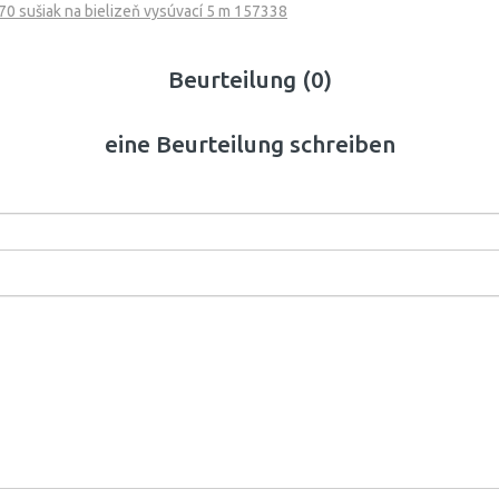
0 sušiak na bielizeň vysúvací 5 m 157338
Beurteilung (0)
eine Beurteilung schreiben