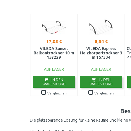
17,05 €
8,54 €
VILEDA Sunset
VILEDA Express
C
Balkontrockner 10 m
Heizkörpertrockner 3
Tr
157229
m 157334
44
AUF LAGER
AUF LAGER
IN DEN
IN DEN
WARENKORB
WARENKORB
Vergleichen
Vergleichen
Bes
Die platzsparende Lösung für kleine Räume und klein