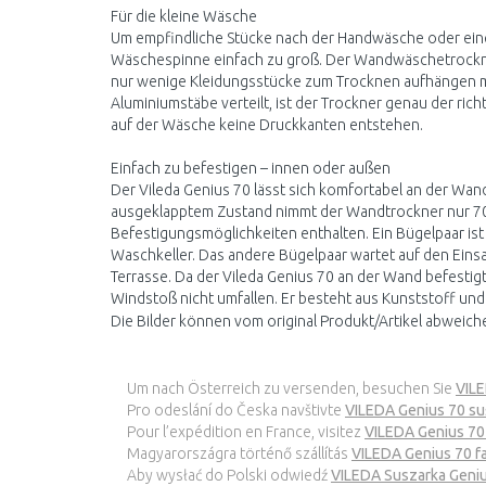
Für die kleine Wäsche
Um empfindliche Stücke nach der Handwäsche oder ein
Wäschespinne einfach zu groß. Der Wandwäschetrockner 
nur wenige Kleidungsstücke zum Trocknen aufhängen mö
Aluminiumstäbe verteilt, ist der Trockner genau der ric
auf der Wäsche keine Druckkanten entstehen.
Einfach zu befestigen – innen oder außen
Der Vileda Genius 70 lässt sich komfortabel an der Wand 
ausgeklapptem Zustand nimmt der Wandtrockner nur 70 
Befestigungsmöglichkeiten enthalten. Ein Bügelpaar ist
Waschkeller. Das andere Bügelpaar wartet auf den Eins
Terrasse. Da der Vileda Genius 70 an der Wand befestigt
Windstoß nicht umfallen. Er besteht aus Kunststoff und
Die Bilder können vom original Produkt/Artikel abweich
Um nach Österreich zu versenden, besuchen Sie
VIL
Pro odeslání do Česka navštivte
VILEDA Genius 70 su
Pour l’expédition en France, visitez
VILEDA Genius 70
Magyarországra történő szállítás
VILEDA Genius 70 f
Aby wysłać do Polski odwiedź
VILEDA Suszarka Geni