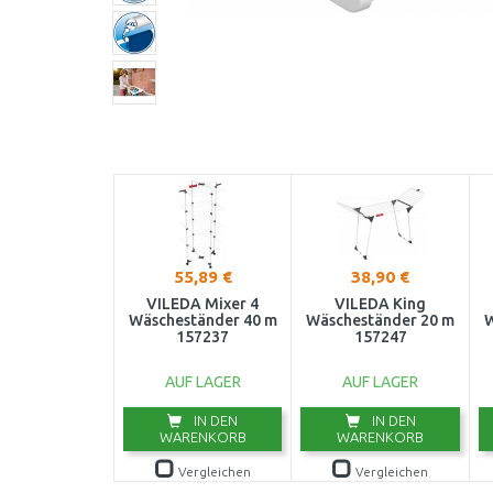
55,89 €
38,90 €
VILEDA Mixer 4
VILEDA King
Wäscheständer 40 m
Wäscheständer 20 m
W
157237
157247
AUF LAGER
AUF LAGER
IN DEN
IN DEN
WARENKORB
WARENKORB
Vergleichen
Vergleichen