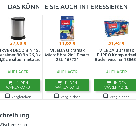
DAS KÖNNTE SIE AUCH INTERESSIEREN
27,08 €
11,69 €
31,49 €
URVER DECO BIN 15L
VILEDA Ultramax
VILEDA Ultramax
eteimer 30,3 x 26,8 x
Microfibre 2in1 Ersatz
TURBO Komplettse
,8 cm silber metallic
2St. 167721
Bodenwischer 15863
02120-582
AUF LAGER
AUF LAGER
AUF LAGER
IN DEN
IN DEN
IN DEN
WARENKORB
WARENKORB
WARENKORB
Vergleichen
Vergleichen
Vergleichen
chreibung
e Wäschemengen.