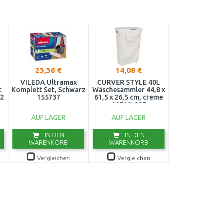
23,36 €
14,08 €
VILEDA Ultramax
CURVER STYLE 40L
t
Komplett Set, Schwarz
Wäschesammler 44,8 x
2
155737
61,5 x 26,5 cm, creme
00709-885
AUF LAGER
AUF LAGER
IN DEN
IN DEN
WARENKORB
WARENKORB
Vergleichen
Vergleichen