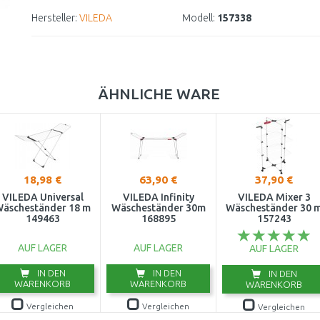
Hersteller:
VILEDA
Modell:
157338
ÄHNLICHE WARE
18,98 €
63,90 €
37,90 €
VILEDA Universal
VILEDA Infinity
VILEDA Mixer 3
äscheständer 18 m
Wäscheständer 30m
Wäscheständer 30 
149463
168895
157243
AUF LAGER
AUF LAGER
AUF LAGER
IN DEN
IN DEN
IN DEN
WARENKORB
WARENKORB
WARENKORB
Vergleichen
Vergleichen
Vergleichen