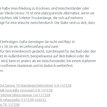
e halbe Waschladung zu trocknen, sind Wäscheständer oder
Vileda Genius 70 ist eine platzsparende Alternative, wenn sie
chten. Mit 5 Meter Trockenlänge, die sich auf mehrere
htige für eine Wäsche zwischendurch. Die Stäbe sind so dick, dass
befestigen. Dafür benötigen Sie nicht viel Platz: In
x 38 cm ein. Im Lieferumfang sind zwei
 für den Innenbereich gedacht, zum Beispiel für das Bad oder den
atz im Außenbereich, beispielsweise auf dem Balkon oder der
 wird, kann er, anders als ein Wäscheständer, bei einem stärkeren
 rostfreiem Aluminium und ist dadurch wetterfest.
en.
EDA Genius 70 Wandwäschetrockner 5 m 157338
šák na prádlo vysouvací 5 m 157338
 Séchoir télescopique 5 m 157338
ali ruhaszárító (157338) V20232
us 70, 157338