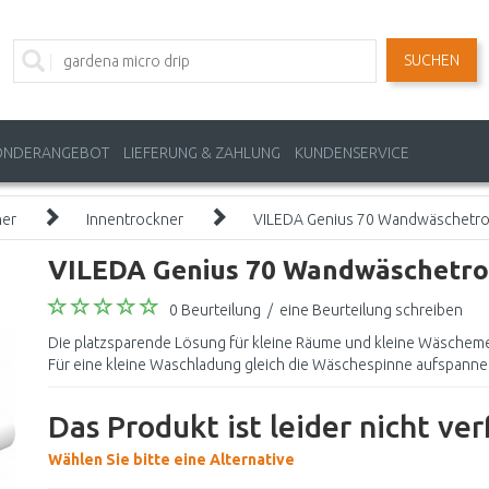
SUCHEN
ONDERANGEBOT
LIEFERUNG & ZAHLUNG
KUNDENSERVICE
ner
Innentrockner
VILEDA Genius 70 Wandwäschetro
VILEDA Genius 70 Wandwäschetro
0 Beurteilung
/
eine Beurteilung schreiben
Die platzsparende Lösung für kleine Räume und kleine Wäscheme
Für eine kleine Waschladung gleich die Wäschespinne aufspannen
Das Produkt ist leider nicht ve
Wählen Sie bitte eine Alternative