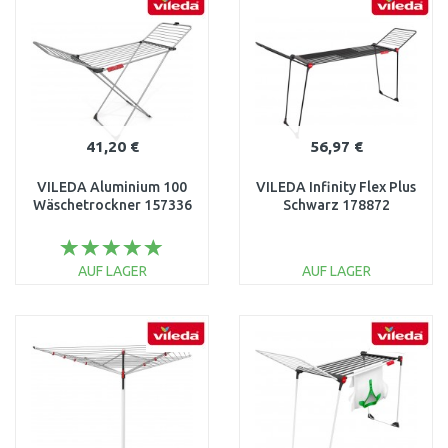
Vergleichen
Vergleichen
41,20 €
56,97 €
VILEDA Aluminium 100
VILEDA Infinity Flex Plus
Wäschetrockner 157336
Schwarz 178872
AUF LAGER
AUF LAGER
IN DEN
IN DEN
WARENKORB
WARENKORB
Vergleichen
Vergleichen