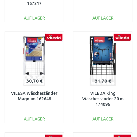
157217
AUF LAGER
AUF LAGER
IN DEN
IN DEN
WARENKORB
WARENKORB
Vergleichen
Vergleichen
38,70 €
31,70 €
VILESA Wäscheständer
VILEDA King
Magnum 162648
Wäscheständer 20 m
174096
AUF LAGER
AUF LAGER
IN DEN
IN DEN
WARENKORB
WARENKORB