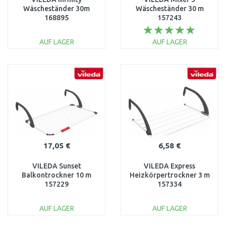
Wäscheständer 30m
Wäscheständer 30 m
168895
157243
AUF LAGER
AUF LAGER
IN DEN
IN DEN
WARENKORB
WARENKORB
Vergleichen
Vergleichen
17,05 €
6,58 €
VILEDA Sunset
VILEDA Express
Balkontrockner 10 m
Heizkörpertrockner 3 m
157229
157334
AUF LAGER
AUF LAGER
IN DEN
IN DEN