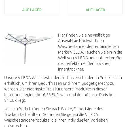
174077
AUF LAGER
AUF LAGER
IN DEN
IN DEN
WARENKORB
WARENKORB
Vergleichen
Vergleichen
Hier finden Sie eine vielfältige
Auswahl an hochwertigen
Wäscheständer der renommierten
Marke VILEDA. Tauchen Sie ein in die
Welt von VILEDA und entdecken Sie
die perfekten Außentrockner,
Innentrockner.
Unsere VILEDA Wäscheständer sind in verschiedenen Preisklassen
erhältlich, um Ihren Bedürfnissen und Ihrem Budget gerecht zu
werden. Der niedrigste Preis für unsere Produkte in dieser
Kategorie beginnt bei 6,58 EUR, während der höchste Preis bei
81 EUR liegt.
Je nach Bedarf können Sie nach Breite, Farbe, Länge des
Trockenfläche filtern. So finden Sie genau die VILEDA
Wäscheständer-Produkte, die Ihren individuellen Vorlieben
entsprechen.