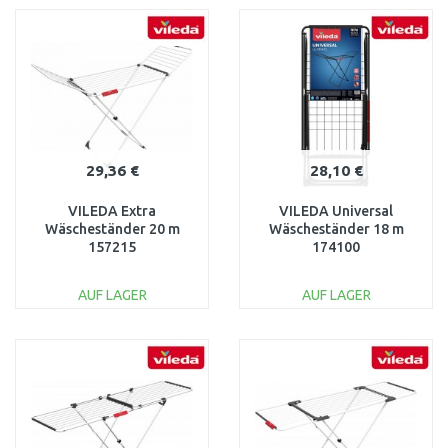
WARENKORB
WARENKORB
Vergleichen
Vergleichen
29,36 €
28,10 €
VILEDA Extra
VILEDA Universal
Wäscheständer 20 m
Wäscheständer 18 m
157215
174100
AUF LAGER
AUF LAGER
IN DEN
IN DEN
WARENKORB
WARENKORB
Vergleichen
Vergleichen