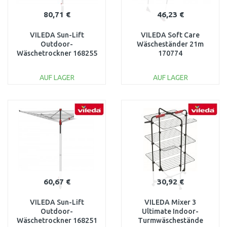
80,71 €
46,23 €
VILEDA Sun-Lift
VILEDA Soft Care
Outdoor-
Wäscheständer 21m
Wäschetrockner 168255
170774
AUF LAGER
AUF LAGER
IN DEN
IN DEN
WARENKORB
WARENKORB
Vergleichen
Vergleichen
60,67 €
30,92 €
VILEDA Sun-Lift
VILEDA Mixer 3
Outdoor-
Ultimate Indoor-
Wäschetrockner 168251
Turmwäschestände