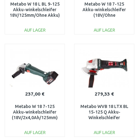
Metabo W 18 L BL 9-125
Metabo W 18 7-125
Akku-winkelschleifer
Akku-winkelschleifer
18V/125mm/Ohne Akku)
(18V/Ohne
+MetaBOX 165,
Akku/125mm)
602374840
+MetaBOX 602371840
AUF LAGER
AUF LAGER
IN DEN
IN DEN
WARENKORB
WARENKORB
Vergleichen
Vergleichen
237,00 €
279,33 €
Metabo W 18 7-125
Metabo WVB 18 LTX BL
Akku-winkelschleifer
15-125 Q Akku-
(18V/2x4,0Ah/125mm)
Winkelschleifer
+MetaBOX 602371510
(18V/ohne
Akku/125mm)
AUF LAGER
AUF LAGER
601731840