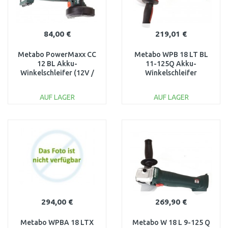
84,00 €
219,01 €
Metabo PowerMaxx CC
Metabo WPB 18 LT BL
12 BL Akku-
11-125Q Akku-
Winkelschleifer (12V /
Winkelschleifer
76mm)
Maschine nur
MetaBox 600348860
(125mm/18V)
AUF LAGER
AUF LAGER
613059840
IN DEN
IN DEN
WARENKORB
WARENKORB
Vergleichen
Vergleichen
294,00 €
269,90 €
Metabo WPBA 18 LTX
Metabo W 18 L 9-125 Q