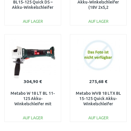
BL15-125 Quick DS –
Akku-Winkelschleifer
Akku-Winkelschleifer
(18V 2x5,2
(18V /10 000/min)
Ah)+MetaBox165L
601734840
602249650
AUF LAGER
AUF LAGER
IN DEN
IN DEN
WARENKORB
WARENKORB
Vergleichen
Vergleichen
304,90 €
275,68 €
Metabo W 18 LT BL 11-
Metabo WVB 18 LTX BL
125 Akku-
15-125 Quick Akku-
Winkelschleifer mit
Winkelschleifer
Akku
(18V/ohne akku)
(18V/2x4,0Ah/125mm)
601731850
AUF LAGER
AUF LAGER
613052510
IN DEN
IN DEN