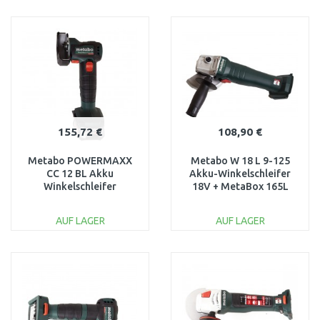
IN DEN
IN DEN
WARENKORB
WARENKORB
Vergleichen
Vergleichen
155,72 €
108,90 €
Metabo POWERMAXX
Metabo W 18 L 9-125
CC 12 BL Akku
Akku-Winkelschleifer
Winkelschleifer
18V + MetaBox 165L
(12V/2x2,0Ah)
(602247840)
600348500
AUF LAGER
AUF LAGER
IN DEN
IN DEN
WARENKORB
WARENKORB
Vergleichen
Vergleichen