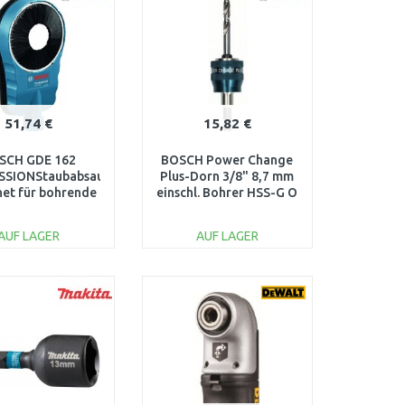
51,74 €
15,82 €
SCH GDE 162
BOSCH Power Change
SSIONStaubabsaugung,
Plus-Dorn 3/8" 8,7 mm
et für bohrende
einschl. Bohrer HSS-G O
äte max.162mm
7,15 x 85 mm
600A001G8
2608594253
AUF LAGER
AUF LAGER
IN DEN
IN DEN
ARENKORB
WARENKORB
Vergleichen
Vergleichen