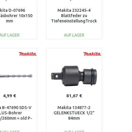
kita D-07696
Makita 232245-4
räsbohrer 10x150
Blattfeder zu
mm
TiefeneinstellungTrockenbauschrauber
Schnellbausch
AUF LAGER
AUF LAGER
IN DEN
IN DEN
ARENKORB
WARENKORB
Vergleichen
Vergleichen
4,99 €
81,67 €
a B-47690 SDS-V
Makita 134877-2
LUS-Bohrer
GELENKSTUECK 1/2"
/260mm = old P-
84mm
29505