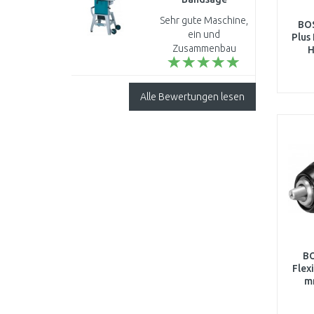
(900W/2240mm)
Sehr gute Maschine,
BOS
ein und
Plus
Zusammenbau
H
selbsterklärend. Das
die Maschine sich
schlecht handeln
Alle Bewertungen lesen
lässt kann ich nicht
sagen .Maschine
leise. ..
B
Flex
m