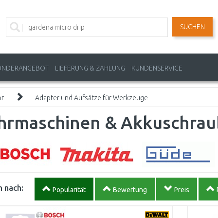
SUCHEN
ONDERANGEBOT
LIEFERUNG & ZAHLUNG
KUNDENSERVICE
ör
Adapter und Aufsätze für Werkzeuge
hrmaschinen & Akkuschrau
 nach:
Popularität
Bewertung
Preis