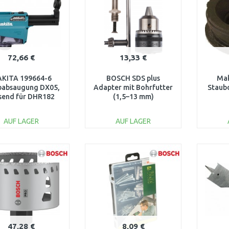
72,66 €
13,33 €
KITA 199664-6
BOSCH SDS plus
Mak
babsaugung DX05,
Adapter mit Bohrfutter
Staub
send für DHR182
(1,5–13 mm)
2607000982
AUF LAGER
AUF LAGER
IN DEN
IN DEN
WARENKORB
WARENKORB
W
Vergleichen
Vergleichen
47,28 €
8,09 €