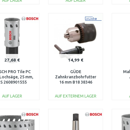
AUF LAGER
AUF LAGER
IN DEN
IN DEN
WARENKORB
WARENKORB
W
Vergleichen
Vergleichen
27,68 €
14,99 €
CH PRO Tile PC
GÜDE
Mak
 Lochsäge, 25 mm,
Zahnkranzbohrfutter
S 2608901555
16 mm B18 38346
AUF LAGER
AUF EXTERNEM LAGER
IN DEN
IN DEN
WARENKORB
WARENKORB
W
Vergleichen
Vergleichen