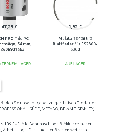
47,29 €
1,92 €
H PRO Tile PC
Makita 234266-2
Lochsäge, 54 mm,
Blattfeder für FS2300-
 2608901563
6300
EXTERNEM LAGER
AUF LAGER
IN DEN
IN DEN
ARENKORB
WARENKORB
Vergleichen
Vergleichen
finden Sie unser Angebot an qualitativen Produkten
H PROFESSIONAL, GÜDE, METABO, DEWALT, STANLEY,
R bis 189 EUR. Alle Bohrmaschinen & Akkuschrauber
, Arbeitslänge, Durchmesser & vielen weiteren