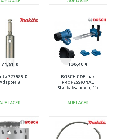
AUF LAGER
AUF LAGER
IN DEN
IN DEN
ARENKORB
WARENKORB
Vergleichen
Vergleichen
71,61 €
136,40 €
ita 327685-0
BOSCH GDE max
Adapter B
PROFESSIONAL
Staubabsaugung für
SDS max 1600A033BA
AUF LAGER
AUF LAGER
IN DEN
IN DEN
ARENKORB
WARENKORB
Vergleichen
Vergleichen