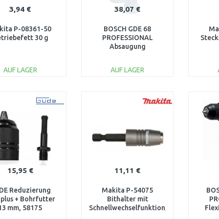
3,94 €
38,07 €
kita P-08361-50
BOSCH GDE 68
Ma
triebefett 30 g
PROFESSIONAL
Steck
Absaugung
1600A001G7
AUF LAGER
AUF LAGER
IN DEN
IN DEN
WARENKORB
WARENKORB
W
Vergleichen
Vergleichen
15,95 €
11,11 €
DE Reduzierung
Makita P-54075
BOS
plus + Bohrfutter
Bithalter mit
PR
13 mm, 58175
Schnellwechselfunktion,
Flex
60 mm
1