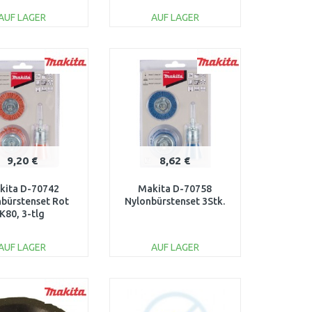
AUF LAGER
AUF LAGER
IN DEN
IN DEN
ARENKORB
WARENKORB
Vergleichen
Vergleichen
9,20 €
8,62 €
kita D-70742
Makita D-70758
bürstenset Rot
Nylonbürstenset 3Stk.
K80, 3-tlg
AUF LAGER
AUF LAGER
IN DEN
IN DEN
ARENKORB
WARENKORB
Vergleichen
Vergleichen