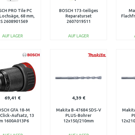
CH PRO Tile PC
BOSCH 173-teiliges
Ma
 Lochsäge, 68 mm,
Reparaturset
Flachf
S 2608901569
2607019511
AUF LAGER
AUF LAGER
IN DEN
IN DEN
WARENKORB
WARENKORB
W
Vergleichen
Vergleichen
69,41 €
4,39 €
OSCH GFA 18-M
Makita B-47684 SDS-V
Makit
iClick-Aufsatz, 13
PLUS-Bohrer
P
m 1600A013P6
12x150/210mm
12x210