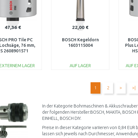
47,36 €
22,00 €
CH PRO Tile PC
BOSCH Kegeldorn
BOSC
 Lochsäge, 76 mm,
1603115004
Plus 
S 2608901571
HS
 EXTERNEM LAGER
AUF LAGER
AUF 
IN DEN
IN DEN
WARENKORB
WARENKORB
W
1
2
>
>|
Vergleichen
Vergleichen
In der Kategorie Bohrmaschinen & Akkuschrauber 
der folgenden Hersteller:BOSCH, MAKITA, BOSC
EINHELL, BOSCH DIY.
Preise in dieser Kategorie variieren von 0,84 EU
lassen sich jeweils nach Durchmesser, Anwendung