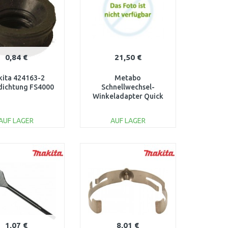
0,84 €
21,50 €
ita 424163-2
Metabo
dichtung FS4000
Schnellwechsel-
Winkeladapter Quick
627261000
AUF LAGER
AUF LAGER
IN DEN
IN DEN
ARENKORB
WARENKORB
Vergleichen
Vergleichen
1,07 €
8,01 €