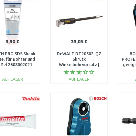
3,90 €
33,03 €
H PRO SDS Shank
DeWALT DT20502-QZ
BO
se, für Bohrer und
Skrutk
PROFE
ßel 2608002021
Winkelbohrvorsatz |
geeign
1/4'', 3-teilig
Ger
1
AUF LAGER
AUF LAGER
IN DEN
IN DEN
WARENKORB
WARENKORB
W
Vergleichen
Vergleichen