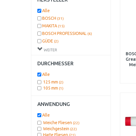
Alle
BOSCH
(31)
MAKITA
(15)
BOSCH PROFESSIONAL
(6)
GÜDE
(2)
METABO
(2)
WEITER
BOSC
DEWALT
(2)
Grea
DURCHMESSER
STANLEY
(1)
Mei
EINHELL
(1)
Alle
BOSCH DIY
(1)
125 mm
(2)
105 mm
(1)
ANWENDUNG
Alle
Weiche Fliesen
(22)
Weichgestein
(22)
Harte Fliesen
(21)