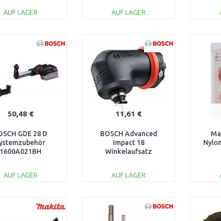
AUF LAGER
AUF LAGER
IN DEN
IN DEN
WARENKORB
WARENKORB
W
Vergleichen
Vergleichen
50,48 €
11,61 €
OSCH GDE 28 D
BOSCH Advanced
Ma
ystemzubehör
Impact 18
Nylon
1600A021BH
Winkelaufsatz
1600A01L7T
AUF LAGER
AUF LAGER
IN DEN
IN DEN
WARENKORB
WARENKORB
W
Vergleichen
Vergleichen