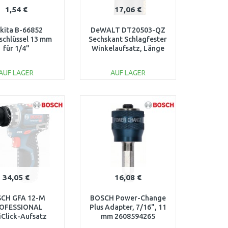
1,54 €
17,06 €
kita B-66852
DeWALT DT20503-QZ
schlüssel 13 mm
Sechskant Schlagfester
für 1/4"
Winkelaufsatz, Länge
65 mm (1/4")
AUF LAGER
AUF LAGER
IN DEN
IN DEN
ARENKORB
WARENKORB
Vergleichen
Vergleichen
34,05 €
16,08 €
CH GFA 12-M
BOSCH Power-Change
OFESSIONAL
Plus Adapter, 7/16", 11
iClick-Aufsatz
mm 2608594265
600A037MD