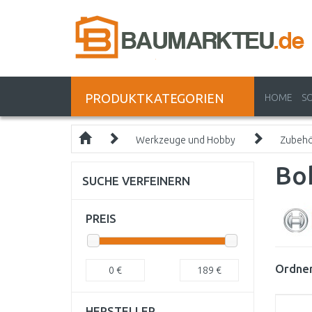
PRODUKTKATEGORIEN
HOME
S
Werkzeuge und Hobby
Zubeh
Bo
SUCHE VERFEINERN
PREIS
Ordnen
0
€
189
€
HERSTELLER