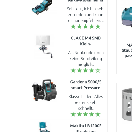
Akku-Rasenmäher
480 mm Li-ion LXT
Sehr gut, ich bin sehr
2x18V ohne Akku
zufrieden und kann
es nur empfehlen. ..
CLAGE M4 SMB
Klein-
MA
Durchlauferhitzer
Stau
Als Neukunde noch
Übertischanlage 4,4
pas
keine Beurteilung
kW 230 V 1500-
möglich..
17104
Gardena 5000/5
smart Pressure
Pump
Klasse Laden. Alles
Hauswasserautomat
bestens sehr
19080-20
schnell!..
Makita LB1200F
Bandsäge