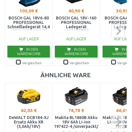
105,09 €
40,90 €
30,95 €
BOSCH GAL 18V6-80
BOSCH GAL 18V-160
BOSCH GAA 1
PROFESSIONAL
PROFESSIONAL
PROFESSIO
Schnellladegerät 14,4
Ladegerät
Ladegerä
- 18 V, 1600A01U9L
1600A02T5G
06188000
AUF LAGER
AUF LAGER
AUF LAGE
IN DEN
IN DEN
IN DE
WARENKORB
WARENKORB
WARENKO
Vergleichen
Vergleichen
Vergleic
ÄHNLICHE WARE
62,03 €
78,78 €
66,01 €
DeWALT DCB184-XJ
Makita BL1860B Akku
Makita BL1850
Ersatz Akku XR
18V 6Ah Li-ion
Li-ion 18V/5
(5,0Ah/18V)
197422-4 /unverpackt/
197280-