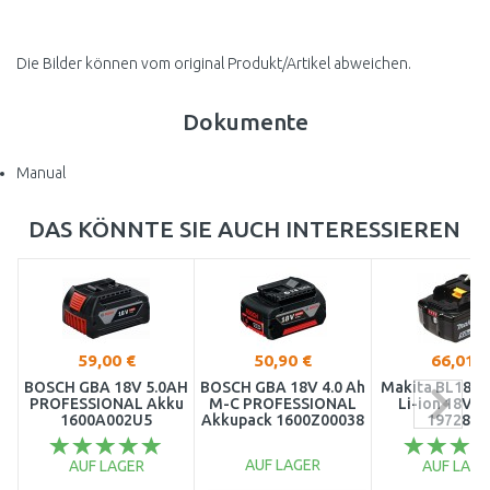
Die Bilder können vom original Produkt/Artikel abweichen.
Dokumente
Manual
DAS KÖNNTE SIE AUCH INTERESSIEREN
59,00 €
50,90 €
66,01 €
BOSCH GBA 18V 5.0AH
BOSCH GBA 18V 4.0 Ah
Makita BL1850
PROFESSIONAL Akku
M-C PROFESSIONAL
Li-ion 18V/5
1600A002U5
Akkupack 1600Z00038
197280-
AUF LAGER
AUF LAGER
AUF LAGE