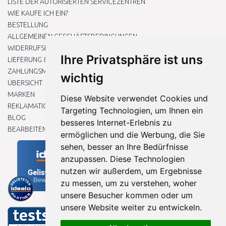
LISTE DER AUTORISIERTEN SERVICEZENTREN
WIE KAUFE ICH EIN?
BESTELLUNG
ALLGEMEINEN GESCHÄFTSBEDINGUNGEN
WIDERRUFSRECHT
Ihre Privatsphäre ist uns
LIEFERUNG & ZAHLUNG
ZAHLUNGSMETHODEN
wichtig
ÜBERSICHT
MARKEN
Diese Website verwendet Cookies und
REKLAMATIONEN UND RETOUREN
Targeting Technologien, um Ihnen ein
BLOG
besseres Internet-Erlebnis zu
BEARBEITEN SIE MEINE COOKIE-EINSTELLUNGEN
ermöglichen und die Werbung, die Sie
sehen, besser an Ihre Bedürfnisse
anzupassen. Diese Technologien
nutzen wir außerdem, um Ergebnisse
zu messen, um zu verstehen, woher
unsere Besucher kommen oder um
unsere Website weiter zu entwickeln.