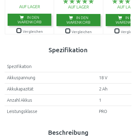
AUF LAGER
AUF LAGER
AUF LAGE
IN DEN
IN DEN
IN DE
WARENKORB
WARENKORB
WARENKO
Vergleichen
Vergleichen
Vergleic
Spezifikation
Spezifikation
Akkuspannung
18 V
Akkukapazität
2 Ah
Anzahl Akkus
1
Leistungsklasse
PRO
Beschreibung