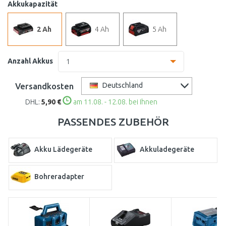
Akkukapazität
2 Ah
4 Ah
5 Ah
Anzahl Akkus
1
1
Versandkosten
Deutschland
DHL:
5,90 €
am 11.08. - 12.08. bei Ihnen
12
PASSENDES ZUBEHÖR
Akku Lädegeräte
Akkuladegeräte
Bohreradapter