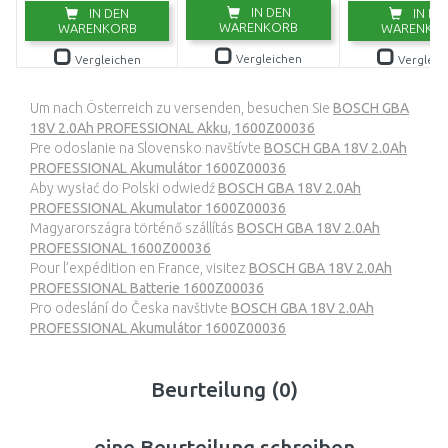
IN DEN
IN DEN
IN DE
WARENKORB
WARENKORB
WARENKO
Vergleichen
Vergleichen
Vergleic
Um nach Österreich zu versenden, besuchen Sie
BOSCH GBA
18V 2.0Ah PROFESSIONAL Akku, 1600Z00036
Pre odoslanie na Slovensko navštívte
BOSCH GBA 18V 2.0Ah
PROFESSIONAL Akumulátor 1600Z00036
Aby wysłać do Polski odwiedź
BOSCH GBA 18V 2.0Ah
PROFESSIONAL Akumulator 1600Z00036
Magyarországra történő szállítás
BOSCH GBA 18V 2.0Ah
PROFESSIONAL 1600Z00036
Pour l’expédition en France, visitez
BOSCH GBA 18V 2.0Ah
PROFESSIONAL Batterie 1600Z00036
Pro odeslání do Česka navštivte
BOSCH GBA 18V 2.0Ah
PROFESSIONAL Akumulátor 1600Z00036
Beurteilung (0)
eine Beurteilung schreiben