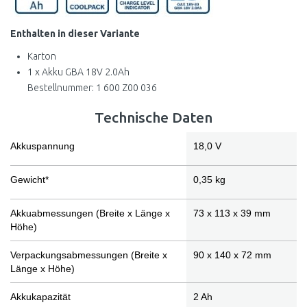
Enthalten in dieser Variante
Karton
1 x Akku GBA 18V 2.0Ah
Bestellnummer: 1 600 Z00 036
Technische Daten
Akkuspannung
18,0 V
Gewicht*
0,35 kg
Akkuabmessungen (Breite x Länge x
73 x 113 x 39 mm
Höhe)
Verpackungsabmessungen (Breite x
90 x 140 x 72 mm
Länge x Höhe)
Akkukapazität
2 Ah