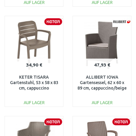
AUF LAGER
AUF LAGER
IN DEN
IN DEN
WARENKORB
WARENKORB
Vergleichen
Vergleichen
34,90 €
47,93 €
KETER TISARA
ALLIBERT IOWA
Gartenstuhl, 53 x 58 x 83
Gartensessel, 62 x 60 x
cm, cappuccino
89 cm, cappuccino/beige
17199557
17197853
AUF LAGER
AUF LAGER
IN DEN
IN DEN
WARENKORB
WARENKORB
Vergleichen
Vergleichen