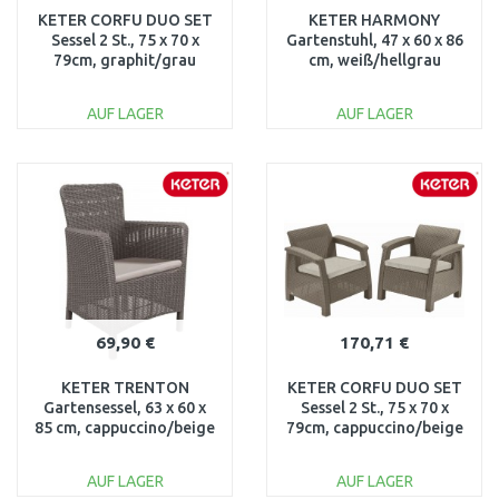
KETER CORFU DUO SET
KETER HARMONY
Sessel 2 St., 75 x 70 x
Gartenstuhl, 47 x 60 x 86
79cm, graphit/grau
cm, weiß/hellgrau
17197993
17201232
AUF LAGER
AUF LAGER
IN DEN
IN DEN
WARENKORB
WARENKORB
Vergleichen
Vergleichen
69,90 €
170,71 €
KETER TRENTON
KETER CORFU DUO SET
Gartensessel, 63 x 60 x
Sessel 2 St., 75 x 70 x
85 cm, cappuccino/beige
79cm, cappuccino/beige
17202798
17197993
AUF LAGER
AUF LAGER