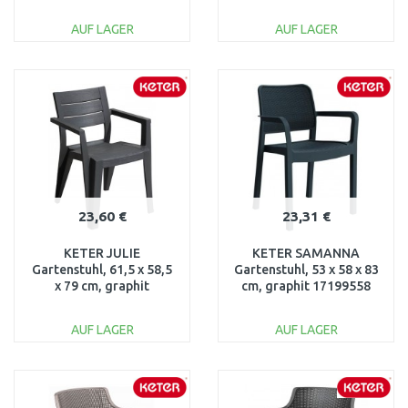
17180012
17198329
AUF LAGER
AUF LAGER
IN DEN
IN DEN
WARENKORB
WARENKORB
Vergleichen
Vergleichen
23,60 €
23,31 €
KETER JULIE
KETER SAMANNA
Gartenstuhl, 61,5 x 58,5
Gartenstuhl, 53 x 58 x 83
x 79 cm, graphit
cm, graphit 17199558
17209497
AUF LAGER
AUF LAGER
IN DEN
IN DEN
WARENKORB
WARENKORB
Vergleichen
Vergleichen