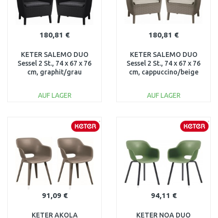
180,81 €
180,81 €
KETER SALEMO DUO
KETER SALEMO DUO
Sessel 2 St., 74 x 67 x 76
Sessel 2 St., 74 x 67 x 76
cm, graphit/grau
cm, cappuccino/beige
17209040
17209040
AUF LAGER
AUF LAGER
IN DEN
IN DEN
WARENKORB
WARENKORB
Vergleichen
Vergleichen
91,09 €
94,11 €
KETER AKOLA
KETER NOA DUO