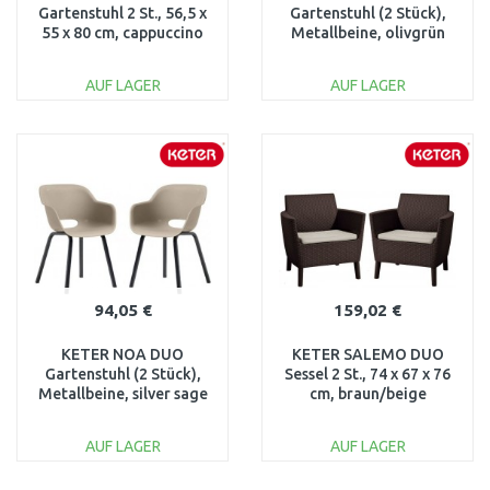
Gartenstuhl 2 St., 56,5 x
Gartenstuhl (2 Stück),
55 x 80 cm, cappuccino
Metallbeine, olivgrün
17207305
17213493
AUF LAGER
AUF LAGER
IN DEN
IN DEN
WARENKORB
WARENKORB
Vergleichen
Vergleichen
94,05 €
159,02 €
KETER NOA DUO
KETER SALEMO DUO
Gartenstuhl (2 Stück),
Sessel 2 St., 74 x 67 x 76
Metallbeine, silver sage
cm, braun/beige
17213493
17209040
AUF LAGER
AUF LAGER
IN DEN
IN DEN