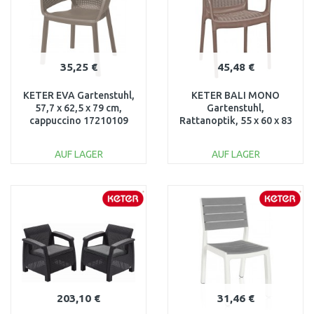
35,25 €
45,48 €
KETER EVA Gartenstuhl,
KETER BALI MONO
57,7 x 62,5 x 79 cm,
Gartenstuhl,
cappuccino 17210109
Rattanoptik, 55 x 60 x 83
cm, cappuccino
17190206
AUF LAGER
AUF LAGER
IN DEN
IN DEN
WARENKORB
WARENKORB
Vergleichen
Vergleichen
203,10 €
31,46 €