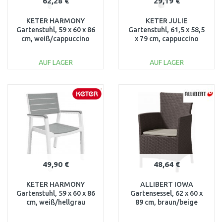
62,28 €
29,19 €
KETER HARMONY
KETER JULIE
Gartenstuhl, 59 x 60 x 86
Gartenstuhl, 61,5 x 58,5
cm, weiß/cappuccino
x 79 cm, cappuccino
17201284
17209497
AUF LAGER
AUF LAGER
IN DEN
IN DEN
WARENKORB
WARENKORB
Vergleichen
Vergleichen
49,90 €
48,64 €
KETER HARMONY
ALLIBERT IOWA
Gartenstuhl, 59 x 60 x 86
Gartensessel, 62 x 60 x
cm, weiß/hellgrau
89 cm, braun/beige
17201284
17197853