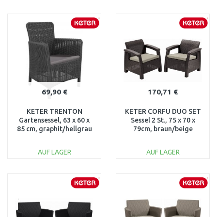
IN DEN
IN DEN
WARENKORB
WARENKORB
Vergleichen
Vergleichen
69,90 €
170,71 €
KETER TRENTON
KETER CORFU DUO SET
Gartensessel, 63 x 60 x
Sessel 2 St., 75 x 70 x
85 cm, graphit/hellgrau
79cm, braun/beige
17202798
17197993
AUF LAGER
AUF LAGER
IN DEN
IN DEN
WARENKORB
WARENKORB
Vergleichen
Vergleichen