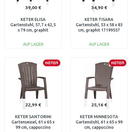
39,00 €
34,90 €
KETER ELISA
KETER TISARA
Gartenstuhl, 57,7 x 62,5
Gartenstuhl, 53 x 58 x 83
x 79 cm, graphit
cm, graphit 17199557
1720949
AUF LAGER
AUF LAGER
IN DEN
IN DEN
WARENKORB
WARENKORB
Vergleichen
Vergleichen
22,99 €
25,16 €
KETER SANTORINI
KETER MINNESOTA
Gartensessel, 61 x 65 x
Gartenstuhl, 61 x 65 x 99
99 cm, cappuccino
cm, cappuccino