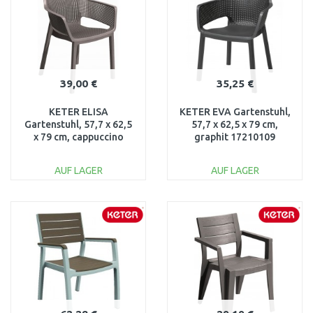
39,00 €
35,25 €
KETER ELISA
KETER EVA Gartenstuhl,
Gartenstuhl, 57,7 x 62,5
57,7 x 62,5 x 79 cm,
x 79 cm, cappuccino
graphit 17210109
1720949
AUF LAGER
AUF LAGER
IN DEN
IN DEN
WARENKORB
WARENKORB
Vergleichen
Vergleichen