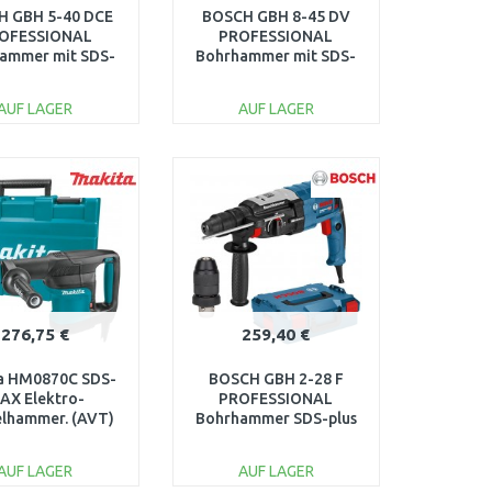
H GBH 5-40 DCE
BOSCH GBH 8-45 DV
OFESSIONAL
PROFESSIONAL
ammer mit SDS-
Bohrhammer mit SDS-
, 0611264000
max, 0611265000
AUF LAGER
AUF LAGER
IN DEN
IN DEN
ARENKORB
WARENKORB
Vergleichen
Vergleichen
276,75 €
259,40 €
a HM0870C SDS-
BOSCH GBH 2-28 F
AX Elektro-
PROFESSIONAL
lhammer. (AVT)
Bohrhammer SDS-plus
/7.6J) im Koffer.
mit Wechselfutter,
0611267601
AUF LAGER
AUF LAGER