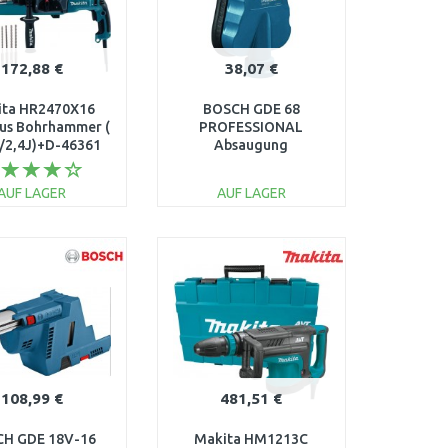
172,88 €
38,07 €
ita HR2470X16
BOSCH GDE 68
us Bohrhammer (
PROFESSIONAL
/2,4J)+D-46361
Absaugung
1600A001G7
AUF LAGER
AUF LAGER
IN DEN
IN DEN
ARENKORB
WARENKORB
Vergleichen
Vergleichen
108,99 €
481,51 €
H GDE 18V-16
Makita HM1213C