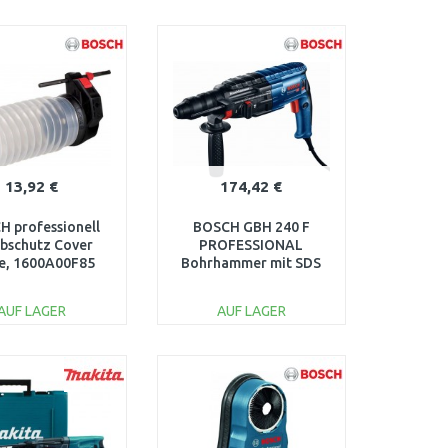
IN DEN
IN DEN
ARENKORB
WARENKORB
Vergleichen
Vergleichen
13,92 €
174,42 €
 professionell
BOSCH GBH 240 F
bschutz Cover
PROFESSIONAL
e, 1600A00F85
Bohrhammer mit SDS
Plus Professional
0611273000
AUF LAGER
AUF LAGER
IN DEN
IN DEN
ARENKORB
WARENKORB
Vergleichen
Vergleichen