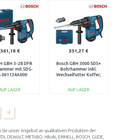
ARENKORB
WARENKORB
Vergleichen
Vergleichen
361,18 €
331,27 €
H GBH 3-28 DFR
Bosch GBH 3000 SDS+
ammer mit SDS-
Bohrhammer inkl.
s 061124A000
Wechselfutter Koffer,
061124A006
AUF LAGER
AUF LAGER
IN DEN
IN DEN
ARENKORB
WARENKORB
>|
Vergleichen
Vergleichen
 Sie unser Angebot an qualitativen Produkten der
TA, DEWALT, METABO, Hikoki, EINHELL, BOSCH, GÜDE,