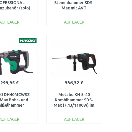
OFESSIONAL
Stemmhammer SDS-
mzubehör (solo)
Max mit AVT
600A0051M
(1510W/18,6J) im
Koffer
AUF LAGER
AUF LAGER
IN DEN
IN DEN
ARENKORB
WARENKORB
Vergleichen
Vergleichen
299,95 €
336,32 €
KI DH40MCWSZ
Metabo KH 5-40
Max Bohr- und
Kombihammer SDS-
ißelhammer
Max (7,1J/1100W) im
100W/10,5J)
Kunststoffkoffer,
nsportkoffer
600763500
AUF LAGER
AUF LAGER
IN DEN
IN DEN