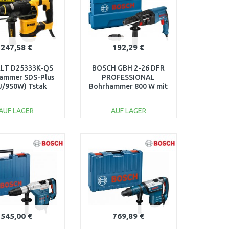
247,58 €
192,29 €
LT D25333K-QS
BOSCH GBH 2-26 DFR
ammer SDS-Plus
PROFESSIONAL
5J/950W) Tstak
Bohrhammer 800 W mit
SDS-plus, 0611254768
AUF LAGER
AUF LAGER
IN DEN
IN DEN
ARENKORB
WARENKORB
Vergleichen
Vergleichen
545,00 €
769,89 €