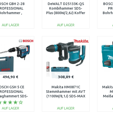
OSCH GBH 2-28
DeWALT D25133K-QS
BOSC
ROFESSIONAL
Kombihammer SDS-
PR
Bohrhammer ,
Plus (800W/2,6J) Koffer
Bohrh
0611267500
max
AUF LAGER
AUF LAGER
IN DEN
IN DEN
WARENKORB
WARENKORB
W
Vergleichen
Vergleichen
496,90 €
308,89 €
OSCH GSH 5 CE
Makita HM0871C
Makit
ROFESSIONAL
Stemmhammer mit AVT
M
laghammert SDS-
(1100W/8,1J) SDS-MAX
Meiße
x, 0611321000
im Koffer
(1100W
AUF LAGER
AUF LAGER