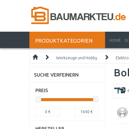
PRODUKTKATEGORIEN
HOME
S
Werkzeuge und Hobby
Elektr
Bo
SUCHE VERFEINERN
PREIS
0
€
1640
€
HERSTELLER