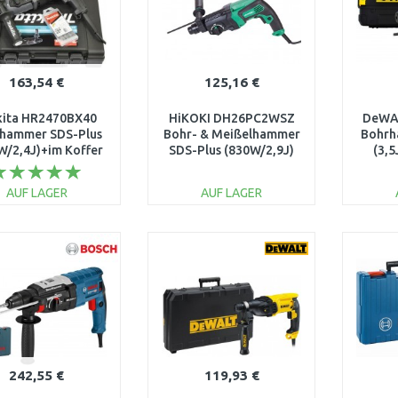
163,54 €
125,16 €
ita HR2470BX40
HiKOKI DH26PC2WSZ
DeWA
hammer SDS-Plus
Bohr- & Meißelhammer
Bohrh
W/2,4J)+im Koffer
SDS-Plus (830W/2,9J)
(3,
lg. Bohrer-Set B-
Transportkoffer
55784
AUF LAGER
AUF LAGER
IN DEN
IN DEN
WARENKORB
WARENKORB
W
Vergleichen
Vergleichen
242,55 €
119,93 €