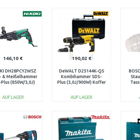
IN DEN
IN DEN
WARENKORB
WARENKORB
W
Vergleichen
Vergleichen
146,10 €
190,02 €
KI DH28PCY2WSZ
DeWALT D25144K-QS
BOSCH
 - & Meißelhammer
Kombihammer SDS-
Stau
Plus (850W/3,0J)
Plus (3,0J/900W) Koffer
Tass
nststoffkoffer
AUF LAGER
AUF LAGER
IN DEN
IN DEN
WARENKORB
WARENKORB
W
Vergleichen
Vergleichen