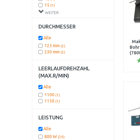
15
(1)
28
(1)
WEITER
3
(1)
4
(1)
DURCHMESSER
5
(1)
6
(1)
Alle
Mak
7
(1)
125 mm
(2)
Bohr
Integrierte
(1)
230 mm
(2)
(780
Ohne
(1)
+ 5t
LEERLAUFDREHZAHL
(MAX.R/MIN)
Alle
1100
(1)
1150
(1)
LEISTUNG
Alle
800 W
(20)