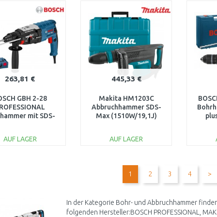
WARENKORB
WARENKORB
W
Vergleichen
Vergleichen
263,81 €
445,33 €
OSCH GBH 2-28
Makita HM1203C
BOSC
ROFESSIONAL
Abbruchhammer SDS-
Bohrh
hammer mit SDS-
Max (1510W/19,1J)
plu
lus mit L-BOXX
0611267501
AUF LAGER
AUF LAGER
IN DEN
IN DEN
WARENKORB
WARENKORB
W
1
2
3
4
>
Vergleichen
Vergleichen
In der Kategorie Bohr- und Abbruchhammer finden
folgenden Hersteller:BOSCH PROFESSIONAL, MAKI