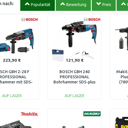
 nach:
Popularität
Bewertung
Preis
223,90 €
121,90 €
SCH GBH 2-28 F
BOSCH GBH 240
Makit
ROFESSIONAL
PROFESSIONAL
Plu
hammer mit SDS-
Bohrhammer SDS-plus
(780
lus 0611267600
0611272100
AUF LAGER
AUF LAGER
IN DEN
IN DEN
WARENKORB
WARENKORB
W
Vergleichen
Vergleichen