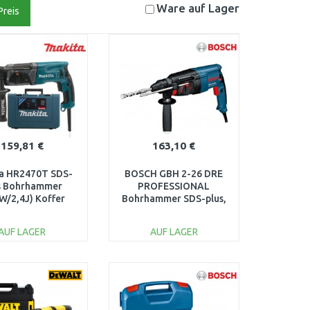
Ware auf
Lager
Preis
159,81 €
163,10 €
a HR2470T SDS-
BOSCH GBH 2-26 DRE
s Bohrhammer
PROFESSIONAL
W/2,4J) Koffer
Bohrhammer SDS-plus,
0611253708
AUF LAGER
AUF LAGER
IN DEN
IN DEN
ARENKORB
WARENKORB
Vergleichen
Vergleichen