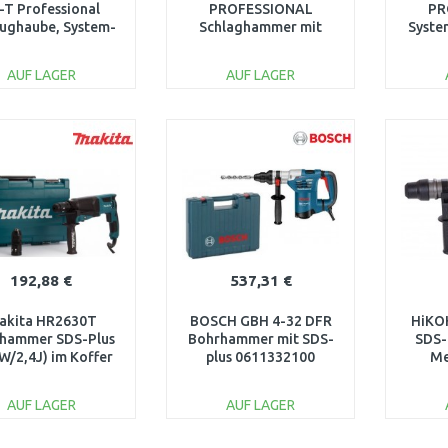
-T Professional
PROFESSIONAL
PR
ughaube, System-
Schlaghammer mit
Syste
ehör 1600A003DK
SDS-max, 0611316708
1
AUF LAGER
AUF LAGER
IN DEN
IN DEN
WARENKORB
WARENKORB
W
Vergleichen
Vergleichen
192,88 €
537,31 €
akita HR2630T
BOSCH GBH 4-32 DFR
HiKO
hammer SDS-Plus
Bohrhammer mit SDS-
SDS-
W/2,4J) im Koffer
plus 0611332100
Me
(1
Tra
AUF LAGER
AUF LAGER
IN DEN
IN DEN