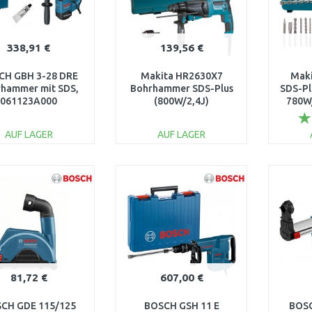
338,91 €
139,56 €
CH GBH 3-28 DRE
Makita HR2630X7
Mak
hammer mit SDS,
Bohrhammer SDS-Plus
SDS-Pl
061123A000
(800W/2,4J)
780W
selbsthaltendem
Spannfutter, koffer
AUF LAGER
AUF LAGER
IN DEN
IN DEN
WARENKORB
WARENKORB
W
Vergleichen
Vergleichen
81,72 €
607,00 €
CH GDE 115/125
BOSCH GSH 11 E
BOSC