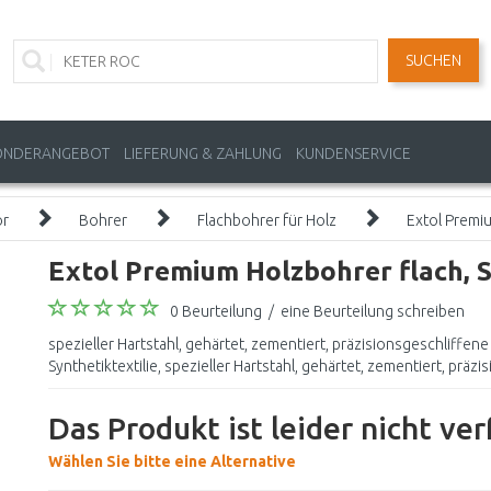
SUCHEN
ONDERANGEBOT
LIEFERUNG & ZAHLUNG
KUNDENSERVICE
ör
Bohrer
Flachbohrer für Holz
Extol Premiu
Extol Premium Holzbohrer flach, S
0 Beurteilung
/
eine Beurteilung schreiben
spezieller Hartstahl, gehärtet, zementiert, präzisionsgeschliffen
Synthetiktextilie, spezieller Hartstahl, gehärtet, zementiert, präzi
Das Produkt ist leider nicht ve
Wählen Sie bitte eine Alternative