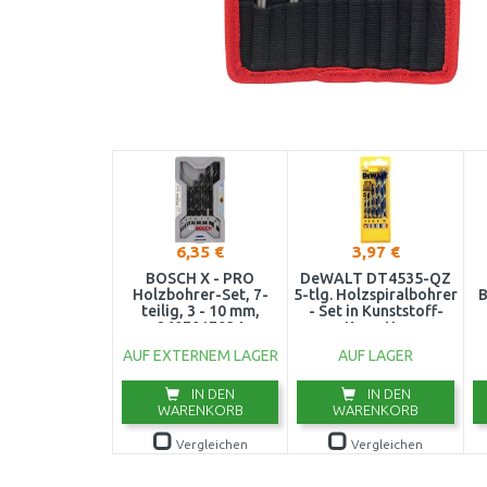
6,35 €
3,97 €
BOSCH X - PRO
DeWALT DT4535-QZ
Holzbohrer-Set, 7-
5-tlg. Holzspiralbohrer
B
teilig, 3 - 10 mm,
- Set in Kunststoff-
2607017034
Kassette
AUF EXTERNEM LAGER
AUF LAGER
IN DEN
IN DEN
WARENKORB
WARENKORB
Vergleichen
Vergleichen