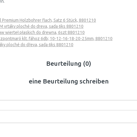
en.
l Premium Holzbohrer flach, Satz 6 Stück, 8801210
vrtáky ploché do dreva, sada 6ks 8801210
 wierteł płaskich do drewna, 6szt 8801210
pontmaró klt. fához 6db; 10-12-16-18-20-25mm, 8801210
ky ploché do dřeva, sada 6ks 8801210
Beurteilung (0)
eine Beurteilung schreiben