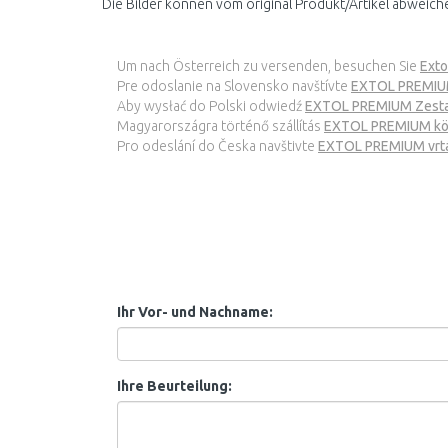
Die Bilder können vom original Produkt/Artikel abweich
Um nach Österreich zu versenden, besuchen Sie
Exto
Pre odoslanie na Slovensko navštívte
EXTOL PREMIUM 
Aby wysłać do Polski odwiedź
EXTOL PREMIUM Zestaw
Magyarországra történő szállítás
EXTOL PREMIUM köz
Pro odeslání do Česka navštivte
EXTOL PREMIUM vrtá
Ihr Vor- und Nachname:
Ihre Beurteilung: