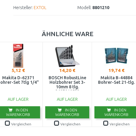
Hersteller:
EXTOL
Modell:
8801210
ÄHNLICHE WARE
5,12 €
14,20 €
19,74 €
Makita D-62371
BOSCH RobustLine
Makita B-44884
ohrer-Set 7tlg 1/4"
Holzbohrer Set 3-
Bohrer-Set 21-tlg.
10mm 8 tlg.
2607010533
AUF LAGER
AUF LAGER
AUF LAGER
IN DEN
IN DEN
IN DEN
WARENKORB
WARENKORB
WARENKORB
Vergleichen
Vergleichen
Vergleichen