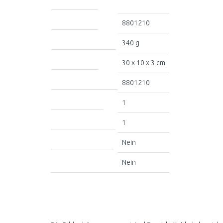
Artikelnummer
8801210
Artikelgewicht
340 g
Produktabmessungen
30 x 10 x 3 cm
Modellnummer
8801210
Anzahl der Packungen
1
Anzahl der Teile
1
Batterien inbegriffen
Nein
Batterien notwendig
Nein