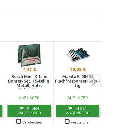
7,47 €
19,08 €
26,70 €
Bosch Mini-X-Line
Makita E-08698
BOSCH EXP
Bohrer-Set, 15-teilig,
Flachfräsbohrer-Set 8-
MultiConstru
Metall, Holz,
tlg
CYL-9 Bohre
Steinbohrer
4/5/6/6/8/10/
2607019675
7-tlg. 26089
AUF LAGER
AUF LAGER
AUF LAG
IN DEN
IN DEN
IN DE
WARENKORB
WARENKORB
WARENKO
Vergleichen
Vergleichen
Vergleic