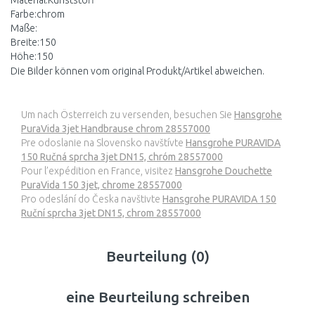
Material:Kunststoff
Farbe:chrom
Maße:
Breite:150
Höhe:150
Die Bilder können vom original Produkt/Artikel abweichen.
Um nach Österreich zu versenden, besuchen Sie
Hansgrohe
PuraVida 3jet Handbrause chrom 28557000
Pre odoslanie na Slovensko navštívte
Hansgrohe PURAVIDA
150 Ručná sprcha 3jet DN15, chróm 28557000
Pour l’expédition en France, visitez
Hansgrohe Douchette
PuraVida 150 3jet, chrome 28557000
Pro odeslání do Česka navštivte
Hansgrohe PURAVIDA 150
Ruční sprcha 3jet DN15, chrom 28557000
Beurteilung (0)
eine Beurteilung schreiben