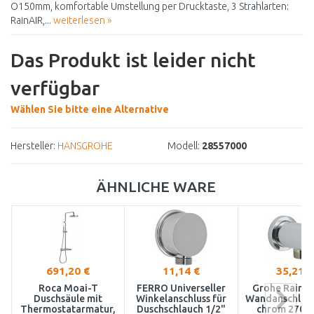
O150mm, komfortable Umstellung per Drucktaste, 3 Strahlarten:
RainAIR,...
weiterlesen »
Das Produkt ist leider nicht
verfügbar
Wählen Sie bitte eine Alternative
Hersteller:
HANSGROHE
Modell:
28557000
ÄHNLICHE WARE
691,20 €
11,14 €
35,21 €
Roca Moai-T
FERRO Universeller
Grohe Rains
Duschsäule mit
Winkelanschluss für
Wandanschlus
Thermostatarmatur,
Duschschlauch 1/2"
chrom 2705