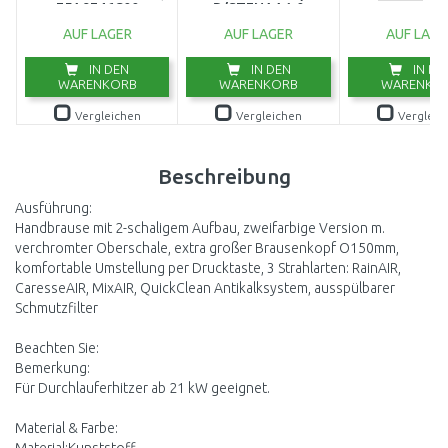
75A9746C00
D/STENAA1,0
AUF LAGER
AUF LAGER
AUF LAGE
IN DEN
IN DEN
IN DE
WARENKORB
WARENKORB
WARENKO
Vergleichen
Vergleichen
Vergleic
Beschreibung
Ausführung:
Handbrause mit 2-schaligem Aufbau, zweifarbige Version m.
verchromter Oberschale, extra großer Brausenkopf O150mm,
komfortable Umstellung per Drucktaste, 3 Strahlarten: RainAIR,
CaresseAIR, MixAIR, QuickClean Antikalksystem, ausspülbarer
Schmutzfilter
Beachten Sie:
Bemerkung:
Für Durchlauferhitzer ab 21 kW geeignet.
Material & Farbe: