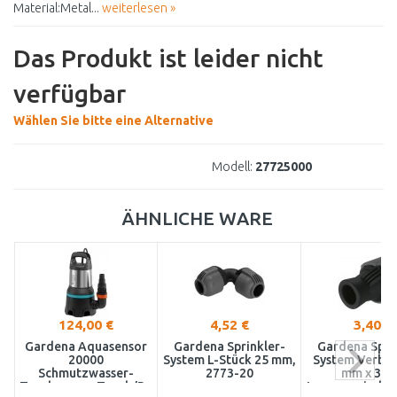
Material:Metal...
weiterlesen »
Das Produkt ist leider nicht
verfügbar
Wählen Sie bitte eine Alternative
Modell:
27725000
ÄHNLICHE WARE
124,00 €
4,52 €
3,40 €
Gardena Aquasensor
Gardena Sprinkler-
Gardena Spri
20000
System L-Stück 25 mm,
System Verbin
Schmutzwasser-
2773-20
mm x 3/4
Tauchpumpe,Tauch/Druckpumpe
Innengewinde 