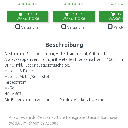
(750W/20000l/h)
AUF LAGER
AUF LAGER
AUF LAGE
9044-20
IN DEN
IN DEN
IN DE
WARENKORB
WARENKORB
WARENKO
Vergleichen
Vergleichen
Vergleic
Beschreibung
Ausführung:Schieber chrom, Halter transluzent, Griff und
Abdeckkappen verchromt, mit Metaflex Brausenschlauch 1600 mm
DN15, inkl. Fliesenausgleichsscheibe.
Material & Farbe:
Material:Metall/Kunststoff
Farbe:chrom
Maße:
Höhe:667
Die Bilder können vom original Produkt/Artikel abweichen.
Pro odeslání do Česka navštivte
Hansgrohe Unica´S Sprchová
tyč 0,65 m, chrom 27725000